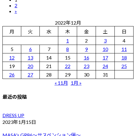
固
投
2
固
定
稿
»
定
ペ
ペ
の
ー
2022年12月
ー
ジ
月
火
水
木
金
土
日
ペ
ジ
1
2
3
4
ー
5
6
7
8
9
10
11
ジ
12
13
14
15
16
17
18
送
19
20
21
22
23
24
25
26
27
28
29
30
31
り
« 11月
1月 »
最近の投稿
DRESS UP
2023年1月15日
MASA's GR86～サスペンション偏～