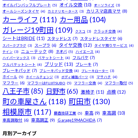
オイル交換
(10)
オイルパンバッフルプレート
(5)
オーソライズ
(3)
カリスマ店員マサ
(8)
オールシーズンタイヤ
(4)
カミナリモータース
(3)
カーライフ
(111)
カー用品
(104)
ガレージ19町田
(109)
クスコ
(3)
クラッチ交換
(4)
シートはBRIDE
(11)
スタッドレス
(7)
スタッドレスタイヤ
(6)
タイヤ交換
(12)
スープラ
(6)
スパークプラグ
(3)
タイヤ預りサービス
(4)
ニューテック
(8)
ネオバ
(5)
テイン
(3)
ハイエース
(4)
フルバケ
(7)
ハイパーマックス
(3)
バケットシート
(4)
ブリッド
(13)
ブレーキ
(7)
フルバケットシート
(4)
ブレーキパッド
(7)
ブレーキパッド交換
(4)
ブレーキローター
(3)
ホイール
(5)
ホイールチェンジ
(3)
ボディ補強パーツ
(3)
マサハチ
(4)
マフラー
(6)
マフラーはFUJITSUBO
(5)
マフラー取付
(5)
マフラー交換
(4)
八王子市
(85)
日野市
(65)
激椅子
(11)
点検
(12)
町田市
(130)
町の車屋さん
(118)
相模原市
(117)
車高
(9)
車高調
(10)
藤壺技研工業
(5)
車高調正
(9)
車高調取付
(6)
Ｇarage19MACHIDA
(7)
月別アーカイブ