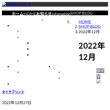
コ
ナ
ン
ビ
SHOP BLOG
ホーム
HOME
お知らせ
Infomation
テ
ゲ
イベント情報
HOME
ン
ー
ショップ
SHOP
SHOP BLOG
ツ
シ
スタッフ
2022年12月
へ
ョ
デモカー
ス
ン
【DEMO CAR】GR Supra
2022年
キ
に
【DEMO CAR】GR86
ッ
移
【DEMO CAR】ALPHARD
12月
プ
動
会社概要
サービス
Service
ショップブログ
BLOG
タイ
取扱ブランド一覧
旧 ショップブログ
ヤ
旧 ブログリスト
お問い合わせ
CONTACT
タイヤプリント
2022年12月27日