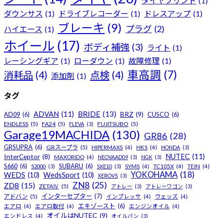
タイヤプリント
(1)
ダウンサス
(1)
ドライブレコーダー
(1)
ドレスアップ
(1)
ブレーキ
(9)
プラグ
(2)
ハイエース
(1)
ホイール
(17)
ボディ補強
(3)
ライト
(1)
レーシングギア
(1)
ローダウン
(1)
故障修理
(1)
車高調
(7)
消耗品
(4)
点検
(4)
添加剤
(1)
タグ
ADVAN
(11)
BRIDE
(13)
BRZ
(9)
AD09
(6)
CUSCO
(6)
ENDLESS
(5)
FA24
(5)
FUJITSUBO
(5)
FLEVA
(3)
Garage19MACHIDA
(130)
GR86
(28)
GRSUPRA
(6)
GRスープラ
(5)
HIPERMAXS
(4)
HKS
(4)
HONDA
(3)
NUTEC
(11)
InterCeptor
(8)
MAXORIDO
(4)
NEOVAAD09
(3)
NGK
(3)
S660
(6)
SUBARU
(6)
S2000
(3)
SXE10
(3)
SYMS
(4)
TC105X
(4)
TEIN
(4)
YOKOHAMA
(18)
WEDS
(10)
WedsSport
(10)
XEROVS
(3)
ZN8
(25)
ZD8
(15)
ZETAⅣ
(5)
アトレー
(3)
アトレーワゴン
(3)
インターセプター
(7)
アドバン
(5)
インプレッサ
(4)
ウェッズ
(4)
エキゾースト
(6)
エアロ
(4)
エアロ取付
(4)
エンジンオイル
(4)
オイルはNUTEC
(9)
エンドレス
(4)
オイルパン
(3)