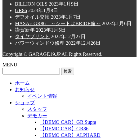
BILLION OILS
2023年1月9日
GR86
2023年1月8日
デフオイル交換
2023年1月7日
MASA's GR86 ～シートはBRIDE偏～
2023年1月6日
謹賀新年
2023年1月5日
タイヤプリント
2022年12月27日
パワーウィンドウ修理
2022年12月26日
Copyright © GARAGE19.JP All Rights Reserved.
MENU
検
索:
ホーム
お知らせ
イベント情報
ショップ
スタッフ
デモカー
【DEMO CAR】GR Supra
【DEMO CAR】GR86
【DEMO CAR】ALPHARD