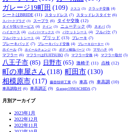
ガレージ19町田
(109)
クラッチ交換
(4)
クスコ
(3)
シートはBRIDE
(11)
スタッドレス
(7)
スタッドレスタイヤ
(6)
タイヤ交換
(12)
スープラ
(6)
スパークプラグ
(3)
ニューテック
(8)
ネオバ
(5)
タイヤ預りサービス
(4)
テイン
(3)
フルバケ
(7)
ハイエース
(4)
バケットシート
(4)
ハイパーマックス
(3)
ブリッド
(13)
ブレーキ
(7)
フルバケットシート
(4)
ブレーキパッド
(7)
ブレーキパッド交換
(4)
ブレーキローター
(3)
ホイール
(5)
マサハチ
(4)
ホイールチェンジ
(3)
ボディ補強パーツ
(3)
マフラー
(6)
マフラーはFUJITSUBO
(5)
マフラー取付
(5)
マフラー交換
(4)
八王子市
(85)
日野市
(65)
激椅子
(11)
点検
(12)
町の車屋さん
(118)
町田市
(130)
相模原市
(117)
車高
(9)
車高調
(10)
藤壺技研工業
(5)
車高調正
(9)
Ｇarage19MACHIDA
(7)
車高調取付
(6)
月別アーカイブ
2023年1月
2022年12月
2022年11月
2022年10月