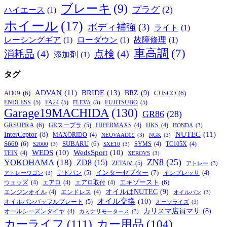
ブレーキ
(9)
プラグ
(2)
ハイエース
(1)
ホイール
(17)
ボディ補強
(3)
ライト
(1)
レーシングギア
(1)
ローダウン
(1)
故障修理
(1)
車高調
(7)
消耗品
(4)
点検
(4)
添加剤
(1)
タグ
BRIDE
(13)
ADVAN
(11)
BRZ
(9)
AD09
(6)
CUSCO
(6)
ENDLESS
(5)
FA24
(5)
FUJITSUBO
(5)
FLEVA
(3)
Garage19MACHIDA
(130)
GR86
(28)
GRSUPRA
(6)
GRスープラ
(5)
HIPERMAXS
(4)
HKS
(4)
HONDA
(3)
NUTEC
(11)
InterCeptor
(8)
MAXORIDO
(4)
NEOVAAD09
(3)
NGK
(3)
S660
(6)
SUBARU
(6)
SYMS
(4)
TC105X
(4)
S2000
(3)
SXE10
(3)
WEDS
(10)
WedsSport
(10)
TEIN
(4)
XEROVS
(3)
ZN8
(25)
YOKOHAMA
(18)
ZD8
(15)
ZETAⅣ
(5)
アトレー
(3)
インターセプター
(7)
アドバン
(5)
インプレッサ
(4)
アトレーワゴン
(3)
エキゾースト
(6)
ウェッズ
(4)
エアロ
(4)
エアロ取付
(4)
オイルはNUTEC
(9)
エンジンオイル
(4)
エンドレス
(4)
オイルパン
(3)
オイル交換
(10)
オイルパンバッフルプレート
(5)
オーソライズ
(3)
カリスマ店員マサ
(8)
オールシーズンタイヤ
(4)
カミナリモータース
(3)
カーライフ
(111)
カー用品
(104)