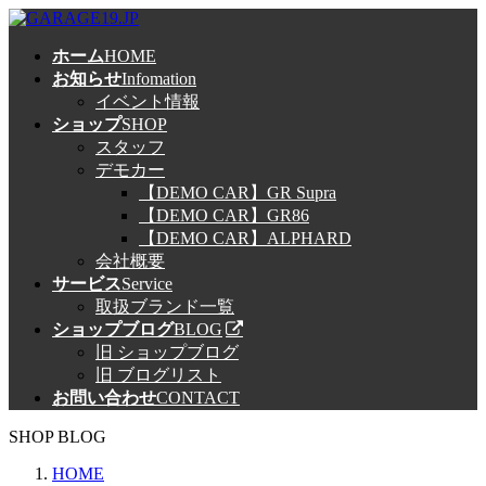
コ
ナ
ン
ビ
ホーム
HOME
テ
ゲ
お知らせ
Infomation
ン
ー
イベント情報
ツ
シ
ショップ
SHOP
へ
ョ
スタッフ
ス
ン
デモカー
キ
に
【DEMO CAR】GR Supra
ッ
移
【DEMO CAR】GR86
プ
動
【DEMO CAR】ALPHARD
会社概要
サービス
Service
取扱ブランド一覧
ショップブログ
BLOG
旧 ショップブログ
旧 ブログリスト
お問い合わせ
CONTACT
SHOP BLOG
HOME