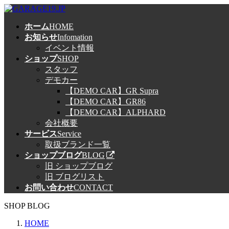
コ
ナ
ン
ビ
ホーム
HOME
テ
ゲ
お知らせ
Infomation
ン
ー
イベント情報
ツ
シ
ショップ
SHOP
へ
ョ
スタッフ
ス
ン
デモカー
キ
に
【DEMO CAR】GR Supra
ッ
移
【DEMO CAR】GR86
プ
動
【DEMO CAR】ALPHARD
会社概要
サービス
Service
取扱ブランド一覧
ショップブログ
BLOG
旧 ショップブログ
旧 ブログリスト
お問い合わせ
CONTACT
SHOP BLOG
HOME