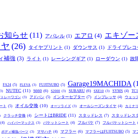
お知らせ
(11)
エキゾー
エアロ
(4)
アパレル
(1)
イヤ
(26)
タイヤプリント
(1)
ダウンサス
(1)
ドライブレコ
ィ補強
(3)
ライト
(1)
レーシングギア
(1)
ローダウン
(1)
故
Garage19MACHIDA
(
FA24
(5)
FUJITSUBO
(5)
FLEVA
(3)
NUTEC
(11)
S660
(6)
SUBARU
(6)
SYMS
(4)
TC1
(3)
S2000
(3)
SXE10
(3)
インターセプター
(7)
アドバン
(5)
インプレッサ
(4)
ウェッ
アトレーワゴン
(3)
オイル交換
(10)
ート
(5)
オールシーズンタイヤ
(4)
オーソライズ
(3)
カミナ
シートはBRIDE
(11)
スタッドレス
(7)
スタッドレス
クラッチ交換
(4)
)
フルバケ
(7)
(4)
バケットシート
(4)
フルバケットシート
ハイパーマックス
(3)
マフラー
(6)
マフラーはFUJITSUBO
(5)
マサハチ
(4)
マ
ボディ補強パーツ
(3)