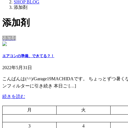
SHOP BLOG
添加剤
添加剤
添加剤
エアコンの準備、できてる？！
2022年5月31日
こんばんは(^^)/Garage19MACHIDAです。 ちょっ
ンフィルターに引き続き 本日ご […]
続きを読む
月
火
3
4