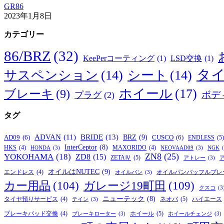
GR86
2023年1月8日
カテゴリー
86/BRZ
(32)
KeePerコーティング
(1)
LSD交換
(1)
タ
サスペンション
(14)
シート
(14)
ホイール
(17)
ブレーキ
(9)
ボデ
プラグ
(2)
タグ
BRIDE
(13)
ADVAN
(11)
BRZ
(9)
AD09
(6)
CUSCO
(6)
ENDLESS
(5)
InterCeptor
(8)
HKS
(4)
MAXORIDO
(4)
HONDA
(3)
NEOVAAD09
(3)
NGK
ZN8
(25)
YOKOHAMA
(18)
ZD8
(15)
ZETAⅣ
(5)
アトレー
(3)
オイルはNUTEC
(9)
オイルパンバッフルプレ
エンドレス
(4)
オイルパン
(3)
カー用品
(104)
ガレージ19町田
(109)
クスコ
(3
ニューテック
(8)
ネオバ
(5)
タイヤ預りサービス
(4)
ハイエース
テイン
(3)
ホイール
(5)
ブレーキパッド交換
(4)
ブレーキローター
(3)
ホイールチェンジ
(3)