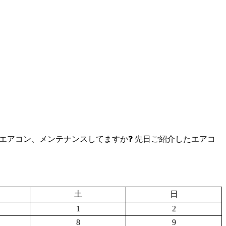
 お車のエアコン、メンテナンスしてますか❓ 先日ご紹介したエアコ
土
日
1
2
8
9