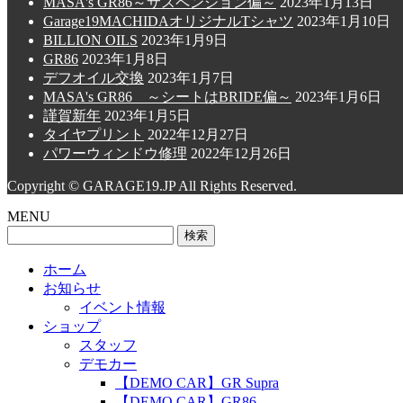
MASA's GR86～サスペンション偏～
2023年1月13日
Garage19MACHIDAオリジナルTシャツ
2023年1月10日
BILLION OILS
2023年1月9日
GR86
2023年1月8日
デフオイル交換
2023年1月7日
MASA's GR86 ～シートはBRIDE偏～
2023年1月6日
謹賀新年
2023年1月5日
タイヤプリント
2022年12月27日
パワーウィンドウ修理
2022年12月26日
Copyright © GARAGE19.JP All Rights Reserved.
MENU
検
索:
ホーム
お知らせ
イベント情報
ショップ
スタッフ
デモカー
【DEMO CAR】GR Supra
【DEMO CAR】GR86