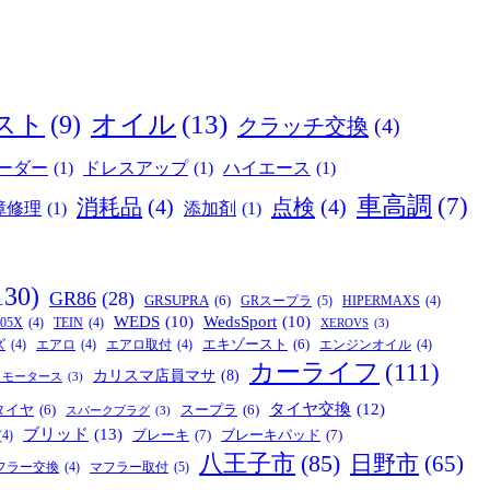
オイル
(13)
スト
(9)
クラッチ交換
(4)
ーダー
(1)
ドレスアップ
(1)
ハイエース
(1)
車高調
(7)
消耗品
(4)
点検
(4)
障修理
(1)
添加剤
(1)
130)
GR86
(28)
GRSUPRA
(6)
GRスープラ
(5)
HIPERMAXS
(4)
WEDS
(10)
WedsSport
(10)
05X
(4)
TEIN
(4)
XEROVS
(3)
エキゾースト
(6)
ズ
(4)
エアロ
(4)
エアロ取付
(4)
エンジンオイル
(4)
カーライフ
(111)
カリスマ店員マサ
(8)
リモータース
(3)
タイヤ交換
(12)
タイヤ
(6)
スープラ
(6)
スパークプラグ
(3)
ブリッド
(13)
ブレーキ
(7)
ブレーキパッド
(7)
(4)
八王子市
(85)
日野市
(65)
マフラー取付
(5)
フラー交換
(4)