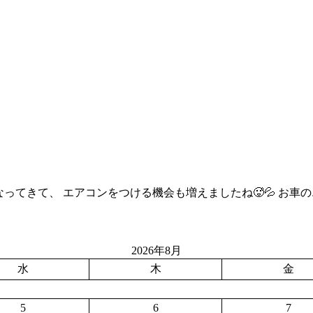
とずつ暑くなってきて、 エアコンをつける機会も増えましたね🥵💦
2026年8月
水
木
金
5
6
7