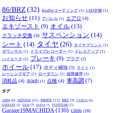
86/BRZ
(32)
KeePerコーティング
(1)
LSD交換
(1)
お知らせ
(11)
エアロ
(4)
アパレル
(1)
オイル
(13)
エキゾースト
(9)
サスペンション
(14)
クラッチ交換
(4)
タイヤ
(26)
シート
(14)
タイヤプリント
(1)
ダウンサス
(1)
ドライブレコーダー
(1)
ドレスアップ
(1)
ブレーキ
(9)
プラグ
(2)
ハイエース
(1)
ホイール
(17)
ボディ補強
(3)
ライト
(1)
レーシングギア
(1)
ローダウン
(1)
故障修理
(1)
車高調
(7)
消耗品
(4)
点検
(4)
添加剤
(1)
タグ
BRIDE
(13)
ADVAN
(11)
BRZ
(9)
AD09
(6)
CUSCO
(6)
ENDLESS
(5)
FA24
(5)
FUJITSUBO
(5)
FLEVA
(3)
Garage19MACHIDA
(130)
GR86
(28)