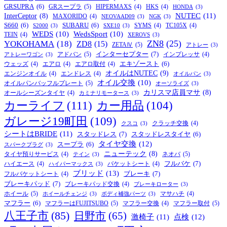
GRSUPRA
(6)
GRスープラ
(5)
HIPERMAXS
(4)
HKS
(4)
HONDA
(3)
NUTEC
(11)
InterCeptor
(8)
MAXORIDO
(4)
NEOVAAD09
(3)
NGK
(3)
S660
(6)
SUBARU
(6)
SYMS
(4)
TC105X
(4)
S2000
(3)
SXE10
(3)
WEDS
(10)
WedsSport
(10)
TEIN
(4)
XEROVS
(3)
ZN8
(25)
YOKOHAMA
(18)
ZD8
(15)
ZETAⅣ
(5)
アトレー
(3)
インターセプター
(7)
アドバン
(5)
インプレッサ
(4)
アトレーワゴン
(3)
エキゾースト
(6)
ウェッズ
(4)
エアロ
(4)
エアロ取付
(4)
オイルはNUTEC
(9)
エンジンオイル
(4)
エンドレス
(4)
オイルパン
(3)
オイル交換
(10)
オイルパンバッフルプレート
(5)
オーソライズ
(3)
カリスマ店員マサ
(8)
オールシーズンタイヤ
(4)
カミナリモータース
(3)
カーライフ
(111)
カー用品
(104)
ガレージ19町田
(109)
クラッチ交換
(4)
クスコ
(3)
シートはBRIDE
(11)
スタッドレス
(7)
スタッドレスタイヤ
(6)
タイヤ交換
(12)
スープラ
(6)
スパークプラグ
(3)
ニューテック
(8)
ネオバ
(5)
タイヤ預りサービス
(4)
テイン
(3)
フルバケ
(7)
ハイエース
(4)
バケットシート
(4)
ハイパーマックス
(3)
ブリッド
(13)
ブレーキ
(7)
フルバケットシート
(4)
ブレーキパッド
(7)
ブレーキパッド交換
(4)
ブレーキローター
(3)
ホイール
(5)
マサハチ
(4)
ホイールチェンジ
(3)
ボディ補強パーツ
(3)
マフラー
(6)
マフラーはFUJITSUBO
(5)
マフラー取付
(5)
マフラー交換
(4)
八王子市
(85)
日野市
(65)
激椅子
(11)
点検
(12)