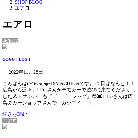
SHOP BLOG
エアロ
エアロ
86/BRZ
GOGO！LEG！
2022年11月28日
こんばんは(^^)/Garage19MACHIDAです。 今日はなんと！！
広島から遥々、LEGさんがデモカーで遊びに来てくださりま
した😮✨ ナンバーも『ゴーゴーレッグ』😎💓 LEGさんは広
島のカーショップさんで、カッコイ […]
続きを読む
エアロ