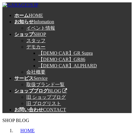
コ
ナ
ン
ビ
ホーム
HOME
テ
ゲ
お知らせ
Infomation
ン
ー
イベント情報
ツ
シ
ショップ
SHOP
へ
ョ
スタッフ
ス
ン
デモカー
キ
に
【DEMO CAR】GR Supra
ッ
移
【DEMO CAR】GR86
プ
動
【DEMO CAR】ALPHARD
会社概要
サービス
Service
取扱ブランド一覧
ショップブログ
BLOG
旧 ショップブログ
旧 ブログリスト
お問い合わせ
CONTACT
SHOP BLOG
HOME