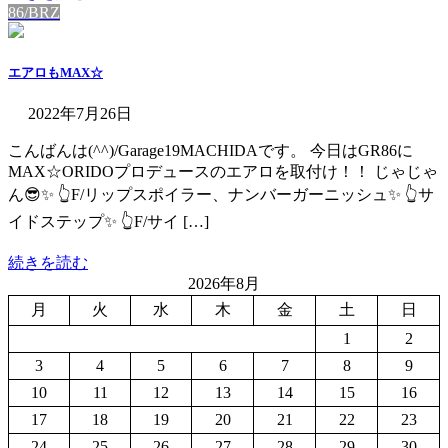
86/BRZ
エアロもMAX☆
2022年7月26日
こんばんは(^^)/Garage19MACHIDAです。 今日はGR86に
MAX☆ORIDOプロデュースのエアロを取付け！！ じゃじゃ
ん😎✨ 👆F/リップスポイラー、ナンバーガーニッシュ✨ 👆サ
イドステップ✨ 👆F/サイ […]
続きを読む
2026年8月
月
火
水
木
金
土
日
1
2
3
4
5
6
7
8
9
10
11
12
13
14
15
16
17
18
19
20
21
22
23
24
25
26
27
28
29
30