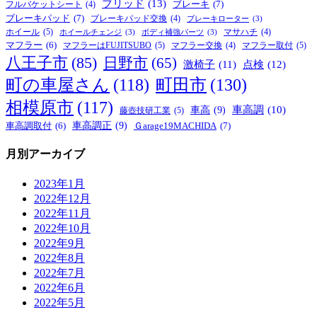
ブリッド
(13)
ブレーキ
(7)
フルバケットシート
(4)
ブレーキパッド
(7)
ブレーキパッド交換
(4)
ブレーキローター
(3)
ホイール
(5)
マサハチ
(4)
ホイールチェンジ
(3)
ボディ補強パーツ
(3)
マフラー
(6)
マフラーはFUJITSUBO
(5)
マフラー取付
(5)
マフラー交換
(4)
八王子市
(85)
日野市
(65)
激椅子
(11)
点検
(12)
町の車屋さん
(118)
町田市
(130)
相模原市
(117)
車高
(9)
車高調
(10)
藤壺技研工業
(5)
車高調正
(9)
Ｇarage19MACHIDA
(7)
車高調取付
(6)
月別アーカイブ
2023年1月
2022年12月
2022年11月
2022年10月
2022年9月
2022年8月
2022年7月
2022年6月
2022年5月