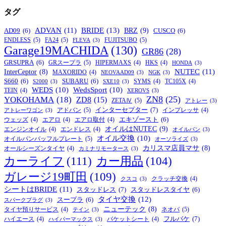
タグ
BRIDE
(13)
ADVAN
(11)
BRZ
(9)
AD09
(6)
CUSCO
(6)
ENDLESS
(5)
FA24
(5)
FUJITSUBO
(5)
FLEVA
(3)
Garage19MACHIDA
(130)
GR86
(28)
GRSUPRA
(6)
GRスープラ
(5)
HIPERMAXS
(4)
HKS
(4)
HONDA
(3)
NUTEC
(11)
InterCeptor
(8)
MAXORIDO
(4)
NEOVAAD09
(3)
NGK
(3)
S660
(6)
SUBARU
(6)
SYMS
(4)
TC105X
(4)
S2000
(3)
SXE10
(3)
WEDS
(10)
WedsSport
(10)
TEIN
(4)
XEROVS
(3)
ZN8
(25)
YOKOHAMA
(18)
ZD8
(15)
ZETAⅣ
(5)
アトレー
(3)
インターセプター
(7)
アドバン
(5)
インプレッサ
(4)
アトレーワゴン
(3)
エキゾースト
(6)
ウェッズ
(4)
エアロ
(4)
エアロ取付
(4)
オイルはNUTEC
(9)
エンジンオイル
(4)
エンドレス
(4)
オイルパン
(3)
オイル交換
(10)
オイルパンバッフルプレート
(5)
オーソライズ
(3)
カリスマ店員マサ
(8)
オールシーズンタイヤ
(4)
カミナリモータース
(3)
カーライフ
(111)
カー用品
(104)
ガレージ19町田
(109)
クラッチ交換
(4)
クスコ
(3)
シートはBRIDE
(11)
スタッドレス
(7)
スタッドレスタイヤ
(6)
タイヤ交換
(12)
スープラ
(6)
スパークプラグ
(3)
ニューテック
(8)
ネオバ
(5)
タイヤ預りサービス
(4)
テイン
(3)
フルバケ
(7)
ハイエース
(4)
バケットシート
(4)
ハイパーマックス
(3)