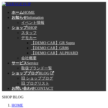
コ
ナ
ン
ビ
ホーム
HOME
テ
ゲ
お知らせ
Infomation
ン
ー
イベント情報
ツ
シ
ショップ
SHOP
へ
ョ
スタッフ
ス
ン
デモカー
キ
に
【DEMO CAR】GR Supra
ッ
移
【DEMO CAR】GR86
プ
動
【DEMO CAR】ALPHARD
会社概要
サービス
Service
取扱ブランド一覧
ショップブログ
BLOG
旧 ショップブログ
旧 ブログリスト
お問い合わせ
CONTACT
SHOP BLOG
HOME