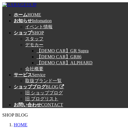
コ
ナ
ン
ビ
ホーム
HOME
テ
ゲ
お知らせ
Infomation
ン
ー
イベント情報
ツ
シ
ショップ
SHOP
へ
ョ
スタッフ
ス
ン
デモカー
キ
に
【DEMO CAR】GR Supra
ッ
移
【DEMO CAR】GR86
プ
動
【DEMO CAR】ALPHARD
会社概要
サービス
Service
取扱ブランド一覧
ショップブログ
BLOG
旧 ショップブログ
旧 ブログリスト
お問い合わせ
CONTACT
SHOP BLOG
HOME