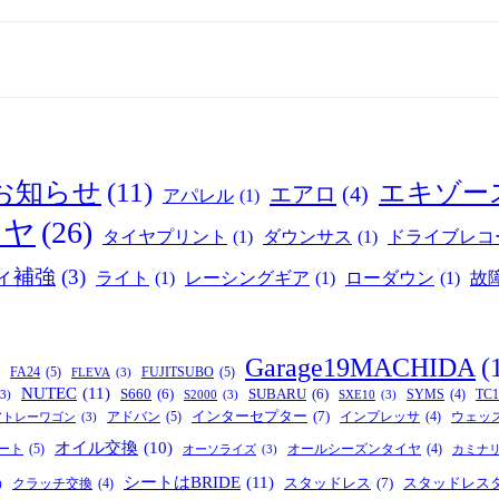
お知らせ
(11)
エキゾー
エアロ
(4)
アパレル
(1)
イヤ
(26)
タイヤプリント
(1)
ダウンサス
(1)
ドライブレコ
ィ補強
(3)
ライト
(1)
レーシングギア
(1)
ローダウン
(1)
故
Garage19MACHIDA
(
FA24
(5)
FUJITSUBO
(5)
FLEVA
(3)
NUTEC
(11)
S660
(6)
SUBARU
(6)
SYMS
(4)
TC1
(3)
S2000
(3)
SXE10
(3)
インターセプター
(7)
アドバン
(5)
インプレッサ
(4)
ウェッ
アトレーワゴン
(3)
オイル交換
(10)
ート
(5)
オールシーズンタイヤ
(4)
オーソライズ
(3)
カミナ
シートはBRIDE
(11)
スタッドレス
(7)
スタッドレス
クラッチ交換
(4)
)