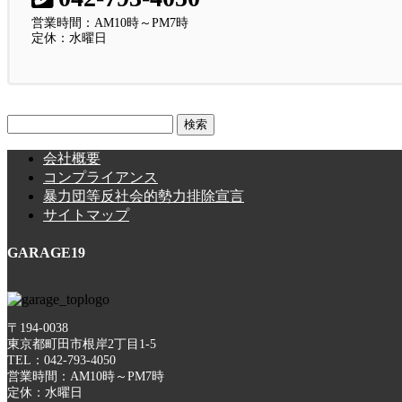
営業時間：AM10時～PM7時
定休：水曜日
検
索:
会社概要
コンプライアンス
暴力団等反社会的勢力排除宣言
サイトマップ
GARAGE19
〒194-0038
東京都町田市根岸2丁目1-5
TEL：042-793-4050
営業時間：AM10時～PM7時
定休：水曜日