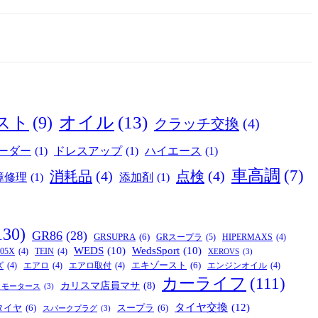
オイル
(13)
スト
(9)
クラッチ交換
(4)
ーダー
(1)
ドレスアップ
(1)
ハイエース
(1)
車高調
(7)
消耗品
(4)
点検
(4)
障修理
(1)
添加剤
(1)
130)
GR86
(28)
GRSUPRA
(6)
GRスープラ
(5)
HIPERMAXS
(4)
WEDS
(10)
WedsSport
(10)
05X
(4)
TEIN
(4)
XEROVS
(3)
エキゾースト
(6)
ズ
(4)
エアロ
(4)
エアロ取付
(4)
エンジンオイル
(4)
カーライフ
(111)
カリスマ店員マサ
(8)
リモータース
(3)
タイヤ交換
(12)
タイヤ
(6)
スープラ
(6)
スパークプラグ
(3)