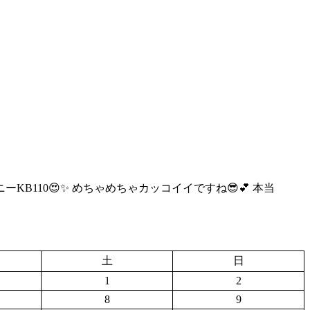
ーKB110😍✨ めちゃめちゃカッコイイですね😎💕 本当
土
日
1
2
8
9