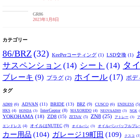
GR86
2023年1月8日
カテゴリー
86/BRZ
(32)
KeePerコーティング
(1)
LSD交換
(1)
タ
サスペンション
(14)
シート
(14)
ホイール
(17)
ブレーキ
(9)
ボデ
プラグ
(2)
タグ
BRIDE
(13)
ADVAN
(11)
BRZ
(9)
AD09
(6)
CUSCO
(6)
ENDLESS
(5)
InterCeptor
(8)
HKS
(4)
MAXORIDO
(4)
HONDA
(3)
NEOVAAD09
(3)
NGK
ZN8
(25)
YOKOHAMA
(18)
ZD8
(15)
ZETAⅣ
(5)
アトレー
(3)
オイルはNUTEC
(9)
オイルパンバッフルプレ
エンドレス
(4)
オイルパン
(3)
カー用品
(104)
ガレージ19町田
(109)
クスコ
(3