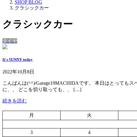
SHOP BLOG
クラシックカー
クラシックカー
タイヤ
It's SUNNY today
2022年10月8日
こんばんは(^^)/Garage19MACHIDAです。 本日はと
に、、 どこを切り取っても、、 […]
続きを読む
月
火
3
4