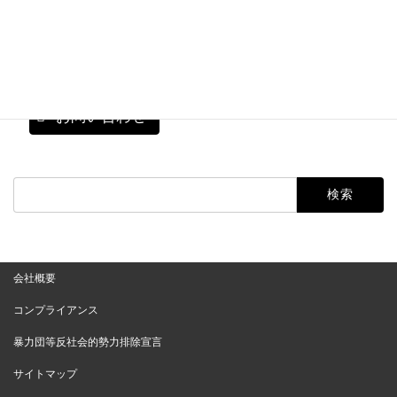
042-793-4050
お気軽にお問い合わせください。
営業時間：AM10時～PM7時
定休：水曜日
お問い合わせ
検
索:
会社概要
コンプライアンス
暴力団等反社会的勢力排除宣言
サイトマップ