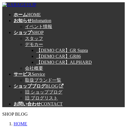
コ
ナ
ン
ビ
ホーム
HOME
テ
ゲ
お知らせ
Infomation
ン
ー
イベント情報
ツ
シ
ショップ
SHOP
へ
ョ
スタッフ
ス
ン
デモカー
キ
に
【DEMO CAR】GR Supra
ッ
移
【DEMO CAR】GR86
プ
動
【DEMO CAR】ALPHARD
会社概要
サービス
Service
取扱ブランド一覧
ショップブログ
BLOG
旧 ショップブログ
旧 ブログリスト
お問い合わせ
CONTACT
SHOP BLOG
HOME