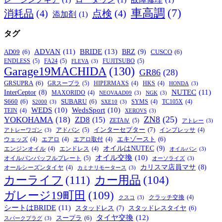
車高調
(7)
消耗品
(4)
点検
(4)
添加剤
(1)
タグ
BRIDE
(13)
ADVAN
(11)
BRZ
(9)
AD09
(6)
CUSCO
(6)
ENDLESS
(5)
FA24
(5)
FUJITSUBO
(5)
FLEVA
(3)
Garage19MACHIDA
(130)
GR86
(28)
GRSUPRA
(6)
GRスープラ
(5)
HIPERMAXS
(4)
HKS
(4)
HONDA
(3)
NUTEC
(11)
InterCeptor
(8)
MAXORIDO
(4)
NEOVAAD09
(3)
NGK
(3)
S660
(6)
SUBARU
(6)
SYMS
(4)
TC105X
(4)
S2000
(3)
SXE10
(3)
WEDS
(10)
WedsSport
(10)
TEIN
(4)
XEROVS
(3)
ZN8
(25)
YOKOHAMA
(18)
ZD8
(15)
ZETAⅣ
(5)
アトレー
(3)
インターセプター
(7)
アドバン
(5)
インプレッサ
(4)
アトレーワゴン
(3)
エキゾースト
(6)
ウェッズ
(4)
エアロ
(4)
エアロ取付
(4)
オイルはNUTEC
(9)
エンジンオイル
(4)
エンドレス
(4)
オイルパン
(3)
オイル交換
(10)
オイルパンバッフルプレート
(5)
オーソライズ
(3)
カリスマ店員マサ
(8)
オールシーズンタイヤ
(4)
カミナリモータース
(3)
カーライフ
(111)
カー用品
(104)
ガレージ19町田
(109)
クラッチ交換
(4)
クスコ
(3)
シートはBRIDE
(11)
スタッドレス
(7)
スタッドレスタイヤ
(6)
タイヤ交換
(12)
スープラ
(6)
スパークプラグ
(3)