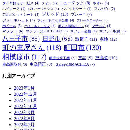
ニューテック
(8)
ネオバ
(5)
タイヤ預りサービス
(4)
テイン
(3)
フルバケ
(7)
ハイエース
(4)
バケットシート
(4)
ハイパーマックス
(3)
ブリッド
(13)
ブレーキ
(7)
フルバケットシート
(4)
ブレーキパッド
(7)
ブレーキパッド交換
(4)
ブレーキローター
(3)
ホイール
(5)
マサハチ
(4)
ホイールチェンジ
(3)
ボディ補強パーツ
(3)
マフラー
(6)
マフラーはFUJITSUBO
(5)
マフラー取付
(5)
マフラー交換
(4)
八王子市
(85)
日野市
(65)
激椅子
(11)
点検
(12)
町の車屋さん
(118)
町田市
(130)
相模原市
(117)
車高
(9)
車高調
(10)
藤壺技研工業
(5)
車高調正
(9)
Ｇarage19MACHIDA
(7)
車高調取付
(6)
月別アーカイブ
2023年1月
2022年12月
2022年11月
2022年10月
2022年9月
2022年8月
2022年7月