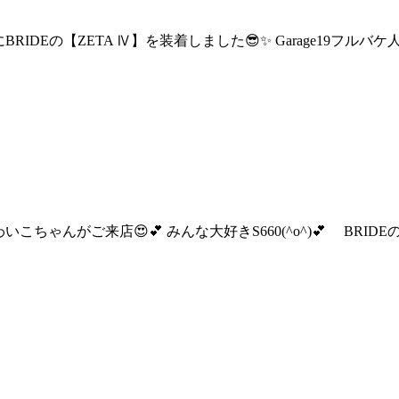
にBRIDEの【ZETA Ⅳ】を装着しました😎✨ Garage19フルバケ
のかわいこちゃんがご来店😍💕 みんな大好きS660(^o^)💕 BR