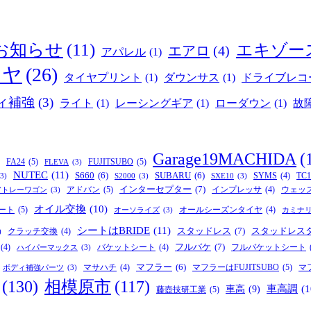
お知らせ
(11)
エキゾー
エアロ
(4)
アパレル
(1)
イヤ
(26)
タイヤプリント
(1)
ダウンサス
(1)
ドライブレコ
ィ補強
(3)
ライト
(1)
レーシングギア
(1)
ローダウン
(1)
故
Garage19MACHIDA
(
FA24
(5)
FUJITSUBO
(5)
FLEVA
(3)
NUTEC
(11)
S660
(6)
SUBARU
(6)
SYMS
(4)
TC1
(3)
S2000
(3)
SXE10
(3)
インターセプター
(7)
アドバン
(5)
インプレッサ
(4)
ウェッ
アトレーワゴン
(3)
オイル交換
(10)
ート
(5)
オールシーズンタイヤ
(4)
オーソライズ
(3)
カミナ
シートはBRIDE
(11)
スタッドレス
(7)
スタッドレス
クラッチ交換
(4)
)
フルバケ
(7)
(4)
バケットシート
(4)
フルバケットシート
ハイパーマックス
(3)
マフラー
(6)
マフラーはFUJITSUBO
(5)
マサハチ
(4)
マ
ボディ補強パーツ
(3)
(130)
相模原市
(117)
車高
(9)
車高調
(1
藤壺技研工業
(5)