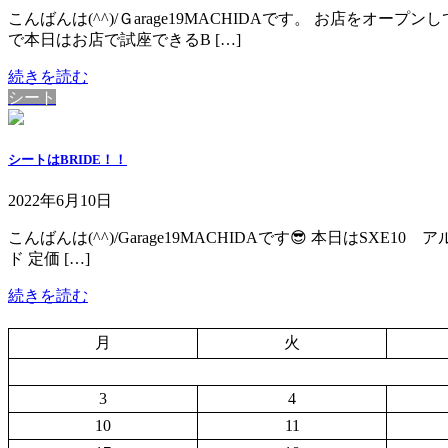
こんばんは(^^)/Ｇarage19MACHIDAです。 お店を
で本日はお店で試座できるB […]
続きを読む
シート
シートはBRIDE！！
2022年6月10日
こんばんは(^^)/Garage19MACHIDAです😎 本日はSX
ド 定価 […]
続きを読む
月
火
3
4
10
11