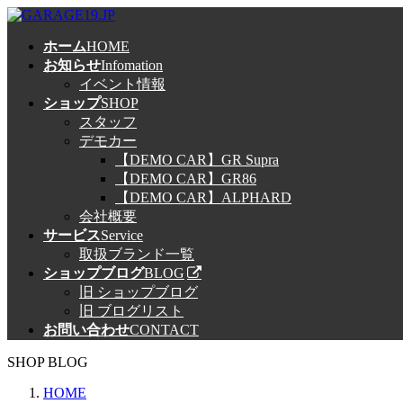
コ
ナ
ン
ビ
ホーム
HOME
テ
ゲ
お知らせ
Infomation
ン
ー
イベント情報
ツ
シ
ショップ
SHOP
へ
ョ
スタッフ
ス
ン
デモカー
キ
に
【DEMO CAR】GR Supra
ッ
移
【DEMO CAR】GR86
プ
動
【DEMO CAR】ALPHARD
会社概要
サービス
Service
取扱ブランド一覧
ショップブログ
BLOG
旧 ショップブログ
旧 ブログリスト
お問い合わせ
CONTACT
SHOP BLOG
HOME