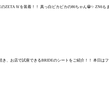
にBRIDEのZETA Ⅳを装着！！ 真っ白ピカピカの86ちゃん😁✨ Z
昨日に引き続き、お店で試座できるBRIDEのシートをご紹介！！ 本