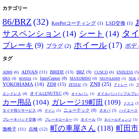
カテゴリー
86/BRZ
(32)
KeePerコーティング
(1)
LSD交換
(1)
タ
サスペンション
(14)
シート
(14)
ホイール
(17)
ブレーキ
(9)
ボデ
プラグ
(2)
タグ
BRIDE
(13)
ADVAN
(11)
BRZ
(9)
AD09
(6)
CUSCO
(6)
ENDLESS
(5)
InterCeptor
(8)
HKS
(4)
MAXORIDO
(4)
HONDA
(3)
NEOVAAD09
(3)
NGK
ZN8
(25)
YOKOHAMA
(18)
ZD8
(15)
ZETAⅣ
(5)
アトレー
(3)
オイルはNUTEC
(9)
オイルパンバッフルプレ
エンドレス
(4)
オイルパン
(3)
カー用品
(104)
ガレージ19町田
(109)
クスコ
(3
ニューテック
(8)
ネオバ
(5)
タイヤ預りサービス
(4)
ハイエース
テイン
(3)
ホイール
(5)
ブレーキパッド交換
(4)
ブレーキローター
(3)
ホイールチェンジ
(3)
町の車屋さん
(118)
町田市
激椅子
(11)
点検
(12)