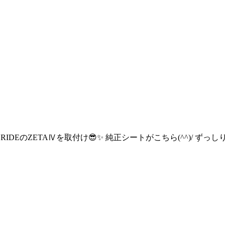
ストにBRIDEのZETAⅣを取付け😎✨ 純正シートがこちら(^^)