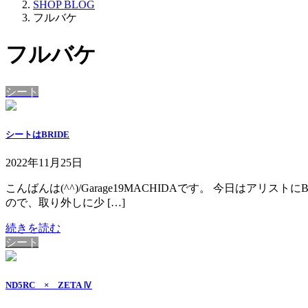
SHOP BLOG
フルバケ
フルバケ
シート
シートはBRIDE
2022年11月25日
こんばんは(^^)/Garage19MACHIDAです。 今日はアリ
ので、取り外しに少 […]
続きを読む
シート
ND5RC × ZETA Ⅳ