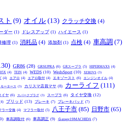
オイル
(13)
スト
(9)
クラッチ交換
(4)
ーダー
(1)
ドレスアップ
(1)
ハイエース
(1)
車高調
(7)
消耗品
(4)
点検
(4)
障修理
(1)
添加剤
(1)
130)
GR86
(28)
GRSUPRA
(6)
GRスープラ
(5)
HIPERMAXS
(4)
WEDS
(10)
WedsSport
(10)
05X
(4)
TEIN
(4)
XEROVS
(3)
エキゾースト
(6)
ズ
(4)
エアロ
(4)
エアロ取付
(4)
エンジンオイル
(4)
カーライフ
(111)
カリスマ店員マサ
(8)
リモータース
(3)
タイヤ交換
(12)
タイヤ
(6)
スープラ
(6)
スパークプラグ
(3)
ブリッド
(13)
ブレーキ
(7)
ブレーキパッド
(7)
(4)
八王子市
(85)
日野市
(65)
マフラー取付
(5)
フラー交換
(4)
0)
車高調正
(9)
Ｇarage19MACHIDA
(7)
車高調取付
(6)