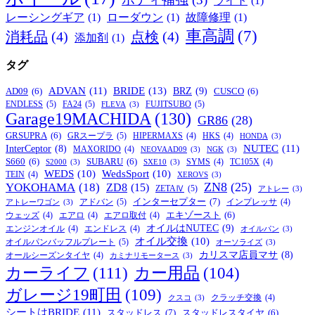
ライト
(1)
レーシングギア
(1)
ローダウン
(1)
故障修理
(1)
車高調
(7)
消耗品
(4)
点検
(4)
添加剤
(1)
タグ
BRIDE
(13)
ADVAN
(11)
BRZ
(9)
AD09
(6)
CUSCO
(6)
ENDLESS
(5)
FA24
(5)
FUJITSUBO
(5)
FLEVA
(3)
Garage19MACHIDA
(130)
GR86
(28)
GRSUPRA
(6)
GRスープラ
(5)
HIPERMAXS
(4)
HKS
(4)
HONDA
(3)
NUTEC
(11)
InterCeptor
(8)
MAXORIDO
(4)
NEOVAAD09
(3)
NGK
(3)
S660
(6)
SUBARU
(6)
SYMS
(4)
TC105X
(4)
S2000
(3)
SXE10
(3)
WEDS
(10)
WedsSport
(10)
TEIN
(4)
XEROVS
(3)
ZN8
(25)
YOKOHAMA
(18)
ZD8
(15)
ZETAⅣ
(5)
アトレー
(3)
インターセプター
(7)
アドバン
(5)
インプレッサ
(4)
アトレーワゴン
(3)
エキゾースト
(6)
ウェッズ
(4)
エアロ
(4)
エアロ取付
(4)
オイルはNUTEC
(9)
エンジンオイル
(4)
エンドレス
(4)
オイルパン
(3)
オイル交換
(10)
オイルパンバッフルプレート
(5)
オーソライズ
(3)
カリスマ店員マサ
(8)
オールシーズンタイヤ
(4)
カミナリモータース
(3)
カーライフ
(111)
カー用品
(104)
ガレージ19町田
(109)
クラッチ交換
(4)
クスコ
(3)
シートはBRIDE
(11)
スタッドレス
(7)
スタッドレスタイヤ
(6)