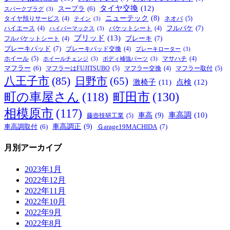
タイヤ交換
(12)
スープラ
(6)
スパークプラグ
(3)
ニューテック
(8)
ネオバ
(5)
タイヤ預りサービス
(4)
テイン
(3)
フルバケ
(7)
ハイエース
(4)
バケットシート
(4)
ハイパーマックス
(3)
ブリッド
(13)
ブレーキ
(7)
フルバケットシート
(4)
ブレーキパッド
(7)
ブレーキパッド交換
(4)
ブレーキローター
(3)
ホイール
(5)
マサハチ
(4)
ホイールチェンジ
(3)
ボディ補強パーツ
(3)
マフラー
(6)
マフラーはFUJITSUBO
(5)
マフラー取付
(5)
マフラー交換
(4)
八王子市
(85)
日野市
(65)
激椅子
(11)
点検
(12)
町の車屋さん
(118)
町田市
(130)
相模原市
(117)
車高
(9)
車高調
(10)
藤壺技研工業
(5)
車高調正
(9)
Ｇarage19MACHIDA
(7)
車高調取付
(6)
月別アーカイブ
2023年1月
2022年12月
2022年11月
2022年10月
2022年9月
2022年8月