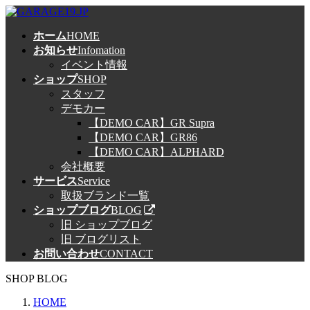
コ
ナ
ン
ビ
ホーム
HOME
テ
ゲ
お知らせ
Infomation
ン
ー
イベント情報
ツ
シ
ショップ
SHOP
へ
ョ
スタッフ
ス
ン
デモカー
キ
に
【DEMO CAR】GR Supra
ッ
移
【DEMO CAR】GR86
プ
動
【DEMO CAR】ALPHARD
会社概要
サービス
Service
取扱ブランド一覧
ショップブログ
BLOG
旧 ショップブログ
旧 ブログリスト
お問い合わせ
CONTACT
SHOP BLOG
HOME