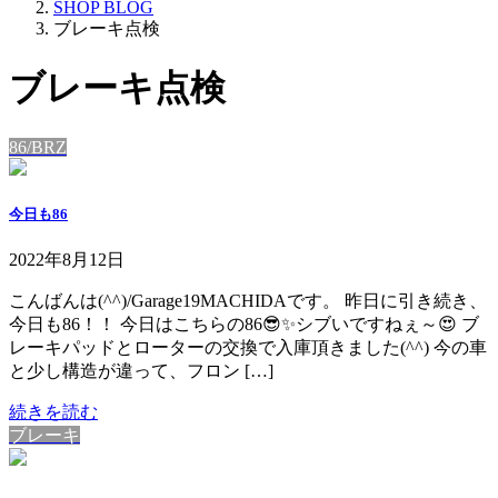
SHOP BLOG
ブレーキ点検
ブレーキ点検
86/BRZ
今日も86
2022年8月12日
こんばんは(^^)/Garage19MACHIDAです。 昨日に引き続き、
今日も86！！ 今日はこちらの86😎✨シブいですねぇ～😍 ブ
レーキパッドとローターの交換で入庫頂きました(^^) 今の車
と少し構造が違って、フロン […]
続きを読む
ブレーキ