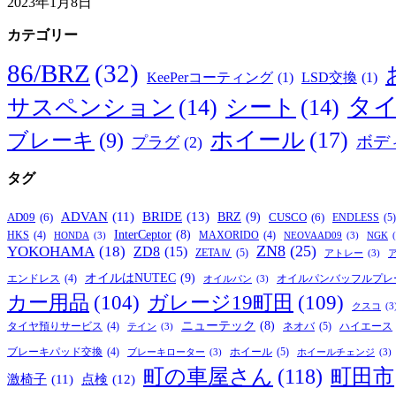
2023年1月8日
カテゴリー
86/BRZ
(32)
KeePerコーティング
(1)
LSD交換
(1)
タ
サスペンション
(14)
シート
(14)
ホイール
(17)
ブレーキ
(9)
ボデ
プラグ
(2)
タグ
BRIDE
(13)
ADVAN
(11)
BRZ
(9)
AD09
(6)
CUSCO
(6)
ENDLESS
(5)
InterCeptor
(8)
HKS
(4)
MAXORIDO
(4)
HONDA
(3)
NEOVAAD09
(3)
NGK
ZN8
(25)
YOKOHAMA
(18)
ZD8
(15)
ZETAⅣ
(5)
アトレー
(3)
オイルはNUTEC
(9)
オイルパンバッフルプレ
エンドレス
(4)
オイルパン
(3)
カー用品
(104)
ガレージ19町田
(109)
クスコ
(3
ニューテック
(8)
ネオバ
(5)
タイヤ預りサービス
(4)
ハイエース
テイン
(3)
ホイール
(5)
ブレーキパッド交換
(4)
ブレーキローター
(3)
ホイールチェンジ
(3)
町の車屋さん
(118)
町田市
激椅子
(11)
点検
(12)