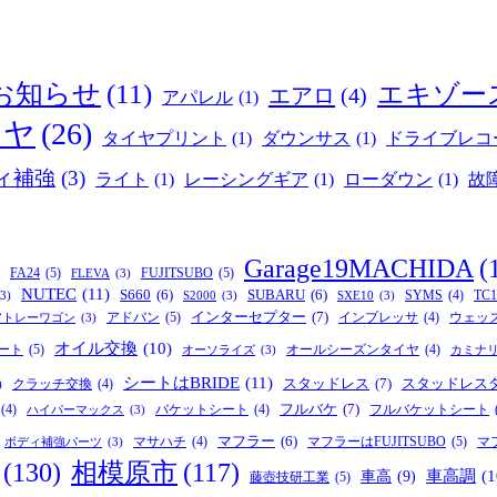
お知らせ
(11)
エキゾー
エアロ
(4)
アパレル
(1)
イヤ
(26)
タイヤプリント
(1)
ダウンサス
(1)
ドライブレコ
ィ補強
(3)
ライト
(1)
レーシングギア
(1)
ローダウン
(1)
故
Garage19MACHIDA
(
FA24
(5)
FUJITSUBO
(5)
FLEVA
(3)
NUTEC
(11)
S660
(6)
SUBARU
(6)
SYMS
(4)
TC1
(3)
S2000
(3)
SXE10
(3)
インターセプター
(7)
アドバン
(5)
インプレッサ
(4)
ウェッ
アトレーワゴン
(3)
オイル交換
(10)
ート
(5)
オールシーズンタイヤ
(4)
オーソライズ
(3)
カミナ
シートはBRIDE
(11)
スタッドレス
(7)
スタッドレス
クラッチ交換
(4)
)
フルバケ
(7)
(4)
バケットシート
(4)
フルバケットシート
ハイパーマックス
(3)
マフラー
(6)
マフラーはFUJITSUBO
(5)
マサハチ
(4)
マ
ボディ補強パーツ
(3)
(130)
相模原市
(117)
車高
(9)
車高調
(1
藤壺技研工業
(5)