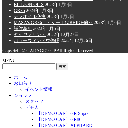
BILLION OILS
2023年1月9日
GR86
2023年1月8日
デフオイル交換
2023年1月7日
MASA's GR86 ～シートはBRIDE偏～
2023年1月6日
謹賀新年
2023年1月5日
タイヤプリント
2022年12月27日
パワーウィンドウ修理
2022年12月26日
Copyright © GARAGE19.JP All Rights Reserved.
MENU
検
索:
ホーム
お知らせ
イベント情報
ショップ
スタッフ
デモカー
【DEMO CAR】GR Supra
【DEMO CAR】GR86
【DEMO CAR】ALPHARD