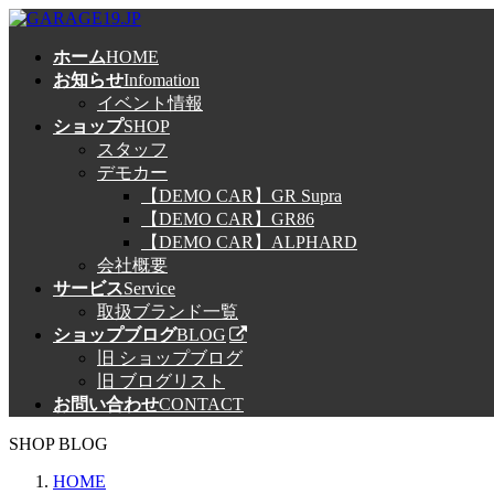
コ
ナ
ン
ビ
ホーム
HOME
テ
ゲ
お知らせ
Infomation
ン
ー
イベント情報
ツ
シ
ショップ
SHOP
へ
ョ
スタッフ
ス
ン
デモカー
キ
に
【DEMO CAR】GR Supra
ッ
移
【DEMO CAR】GR86
プ
動
【DEMO CAR】ALPHARD
会社概要
サービス
Service
取扱ブランド一覧
ショップブログ
BLOG
旧 ショップブログ
旧 ブログリスト
お問い合わせ
CONTACT
SHOP BLOG
HOME