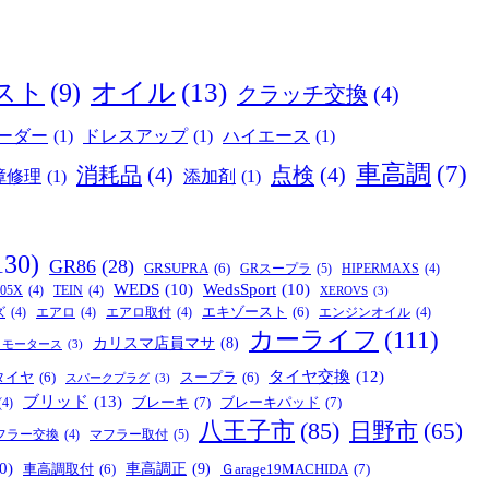
オイル
(13)
スト
(9)
クラッチ交換
(4)
ーダー
(1)
ドレスアップ
(1)
ハイエース
(1)
車高調
(7)
消耗品
(4)
点検
(4)
障修理
(1)
添加剤
(1)
130)
GR86
(28)
GRSUPRA
(6)
GRスープラ
(5)
HIPERMAXS
(4)
WEDS
(10)
WedsSport
(10)
05X
(4)
TEIN
(4)
XEROVS
(3)
エキゾースト
(6)
ズ
(4)
エアロ
(4)
エアロ取付
(4)
エンジンオイル
(4)
カーライフ
(111)
カリスマ店員マサ
(8)
リモータース
(3)
タイヤ交換
(12)
タイヤ
(6)
スープラ
(6)
スパークプラグ
(3)
ブリッド
(13)
ブレーキ
(7)
ブレーキパッド
(7)
(4)
八王子市
(85)
日野市
(65)
マフラー取付
(5)
フラー交換
(4)
0)
車高調正
(9)
Ｇarage19MACHIDA
(7)
車高調取付
(6)