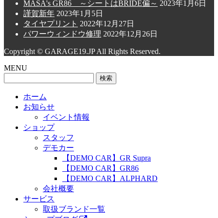
MASA's GR86 ～シートはBRIDE偏～
2023年1月6日
謹賀新年
2023年1月5日
タイヤプリント
2022年12月27日
パワーウィンドウ修理
2022年12月26日
Copyright © GARAGE19.JP All Rights Reserved.
MENU
検
索:
ホーム
お知らせ
イベント情報
ショップ
スタッフ
デモカー
【DEMO CAR】GR Supra
【DEMO CAR】GR86
【DEMO CAR】ALPHARD
会社概要
サービス
取扱ブランド一覧