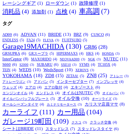
レーシングギア
(1)
ローダウン
(1)
故障修理
(1)
車高調
(7)
消耗品
(4)
点検
(4)
添加剤
(1)
タグ
BRIDE
(13)
ADVAN
(11)
BRZ
(9)
AD09
(6)
CUSCO
(6)
ENDLESS
(5)
FA24
(5)
FUJITSUBO
(5)
FLEVA
(3)
Garage19MACHIDA
(130)
GR86
(28)
GRSUPRA
(6)
GRスープラ
(5)
HIPERMAXS
(4)
HKS
(4)
HONDA
(3)
NUTEC
(11)
InterCeptor
(8)
MAXORIDO
(4)
NEOVAAD09
(3)
NGK
(3)
S660
(6)
SUBARU
(6)
SYMS
(4)
TC105X
(4)
S2000
(3)
SXE10
(3)
WEDS
(10)
WedsSport
(10)
TEIN
(4)
XEROVS
(3)
ZN8
(25)
YOKOHAMA
(18)
ZD8
(15)
ZETAⅣ
(5)
アトレー
(3)
インターセプター
(7)
アドバン
(5)
インプレッサ
(4)
アトレーワゴン
(3)
エキゾースト
(6)
ウェッズ
(4)
エアロ
(4)
エアロ取付
(4)
オイルはNUTEC
(9)
エンジンオイル
(4)
エンドレス
(4)
オイルパン
(3)
オイル交換
(10)
オイルパンバッフルプレート
(5)
オーソライズ
(3)
カリスマ店員マサ
(8)
オールシーズンタイヤ
(4)
カミナリモータース
(3)
カーライフ
(111)
カー用品
(104)
ガレージ19町田
(109)
クラッチ交換
(4)
クスコ
(3)
シートはBRIDE
(11)
スタッドレス
(7)
スタッドレスタイヤ
(6)