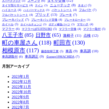
タイヤ交換
(12)
スープラ
(6)
スパークプラグ
(3)
ニューテック
(8)
ネオバ
(5)
タイヤ預りサービス
(4)
テイン
(3)
フルバケ
(7)
ハイエース
(4)
バケットシート
(4)
ハイパーマックス
(3)
ブリッド
(13)
ブレーキ
(7)
フルバケットシート
(4)
ブレーキパッド
(7)
ブレーキパッド交換
(4)
ブレーキローター
(3)
ホイール
(5)
マサハチ
(4)
ホイールチェンジ
(3)
ボディ補強パーツ
(3)
マフラー
(6)
マフラーはFUJITSUBO
(5)
マフラー取付
(5)
マフラー交換
(4)
八王子市
(85)
日野市
(65)
激椅子
(11)
点検
(12)
町の車屋さん
(118)
町田市
(130)
相模原市
(117)
車高
(9)
車高調
(10)
藤壺技研工業
(5)
車高調正
(9)
Ｇarage19MACHIDA
(7)
車高調取付
(6)
月別アーカイブ
2023年1月
2022年12月
2022年11月
2022年10月
2022年9月
2022年8月
2022年7月