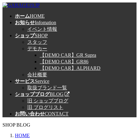
コ
ナ
ン
ビ
ホーム
HOME
テ
ゲ
お知らせ
Infomation
ン
ー
イベント情報
ツ
シ
ショップ
SHOP
へ
ョ
スタッフ
ス
ン
デモカー
キ
に
【DEMO CAR】GR Supra
ッ
移
【DEMO CAR】GR86
プ
動
【DEMO CAR】ALPHARD
会社概要
サービス
Service
取扱ブランド一覧
ショップブログ
BLOG
旧 ショップブログ
旧 ブログリスト
お問い合わせ
CONTACT
SHOP BLOG
HOME