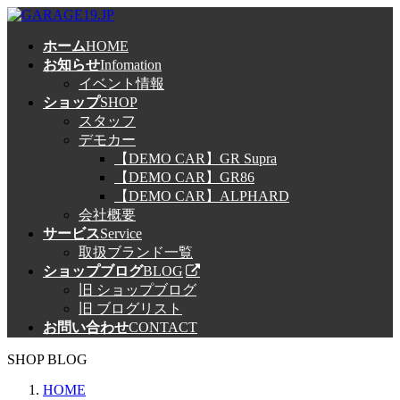
コ
ナ
ン
ビ
ホーム
HOME
テ
ゲ
お知らせ
Infomation
ン
ー
イベント情報
ツ
シ
ショップ
SHOP
へ
ョ
スタッフ
ス
ン
デモカー
キ
に
【DEMO CAR】GR Supra
ッ
移
【DEMO CAR】GR86
プ
動
【DEMO CAR】ALPHARD
会社概要
サービス
Service
取扱ブランド一覧
ショップブログ
BLOG
旧 ショップブログ
旧 ブログリスト
お問い合わせ
CONTACT
SHOP BLOG
HOME