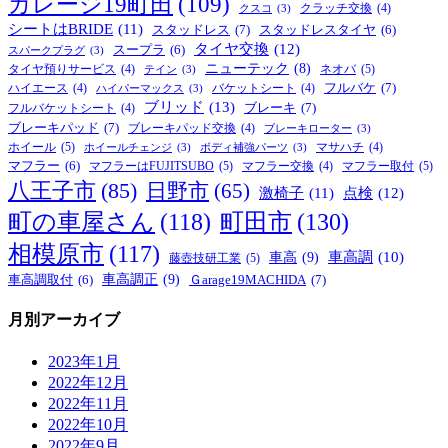
ガレージ19町田
(109)
クラッチ交換
(4)
クスコ
(3)
シートはBRIDE
(11)
スタッドレス
(7)
スタッドレスタイヤ
(6)
タイヤ交換
(12)
スープラ
(6)
スパークプラグ
(3)
ニューテック
(8)
ネオバ
(5)
タイヤ預りサービス
(4)
テイン
(3)
フルバケ
(7)
ハイエース
(4)
バケットシート
(4)
ハイパーマックス
(3)
ブリッド
(13)
ブレーキ
(7)
フルバケットシート
(4)
ブレーキパッド
(7)
ブレーキパッド交換
(4)
ブレーキローター
(3)
ホイール
(5)
マサハチ
(4)
ホイールチェンジ
(3)
ボディ補強パーツ
(3)
マフラー
(6)
マフラーはFUJITSUBO
(5)
マフラー取付
(5)
マフラー交換
(4)
八王子市
(85)
日野市
(65)
激椅子
(11)
点検
(12)
町の車屋さん
(118)
町田市
(130)
相模原市
(117)
車高
(9)
車高調
(10)
藤壺技研工業
(5)
車高調正
(9)
Ｇarage19MACHIDA
(7)
車高調取付
(6)
月別アーカイブ
2023年1月
2022年12月
2022年11月
2022年10月
2022年9月