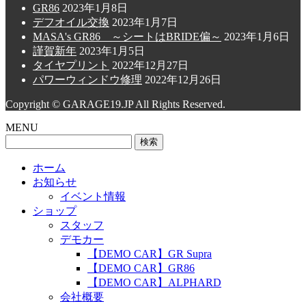
GR86
2023年1月8日
デフオイル交換
2023年1月7日
MASA's GR86 ～シートはBRIDE偏～
2023年1月6日
謹賀新年
2023年1月5日
タイヤプリント
2022年12月27日
パワーウィンドウ修理
2022年12月26日
Copyright © GARAGE19.JP All Rights Reserved.
MENU
検
索:
ホーム
お知らせ
イベント情報
ショップ
スタッフ
デモカー
【DEMO CAR】GR Supra
【DEMO CAR】GR86
【DEMO CAR】ALPHARD
会社概要