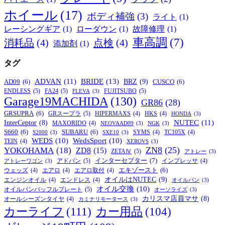
ホイール
(17)
ボディ補強
(3)
ライト
(1)
レーシングギア
(1)
ローダウン
(1)
故障修理
(1)
車高調
(7)
消耗品
(4)
点検
(4)
添加剤
(1)
タグ
BRIDE
(13)
ADVAN
(11)
BRZ
(9)
AD09
(6)
CUSCO
(6)
ENDLESS
(5)
FA24
(5)
FUJITSUBO
(5)
FLEVA
(3)
Garage19MACHIDA
(130)
GR86
(28)
GRSUPRA
(6)
GRスープラ
(5)
HIPERMAXS
(4)
HKS
(4)
HONDA
(3)
NUTEC
(11)
InterCeptor
(8)
MAXORIDO
(4)
NEOVAAD09
(3)
NGK
(3)
S660
(6)
SUBARU
(6)
SYMS
(4)
TC105X
(4)
S2000
(3)
SXE10
(3)
WEDS
(10)
WedsSport
(10)
TEIN
(4)
XEROVS
(3)
ZN8
(25)
YOKOHAMA
(18)
ZD8
(15)
ZETAⅣ
(5)
アトレー
(3)
インターセプター
(7)
アドバン
(5)
インプレッサ
(4)
アトレーワゴン
(3)
エキゾースト
(6)
ウェッズ
(4)
エアロ
(4)
エアロ取付
(4)
オイルはNUTEC
(9)
エンジンオイル
(4)
エンドレス
(4)
オイルパン
(3)
オイル交換
(10)
オイルパンバッフルプレート
(5)
オーソライズ
(3)
カリスマ店員マサ
(8)
オールシーズンタイヤ
(4)
カミナリモータース
(3)
カーライフ
(111)
カー用品
(104)