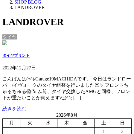
SHOP BLOG
LANDROVER
LANDROVER
タイヤ
タイヤプリント
2022年12月27日
こんばんは(^^)/Garage19MACHIDAです。 今日はランドロー
バー/イヴォークのタイヤ組替を行いました😉✨ フロントち
ゅるちゅる😱💦 以前、タイヤ交換したAMGと同様、フロン
トが重たいことが伺えますね(^^; […]
続きを読む
2026年8月
月
火
水
木
金
土
日
1
2