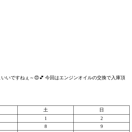
✨ かっこいいですねぇ～😍💕 今回はエンジンオイルの交換で入庫頂
土
日
1
2
8
9