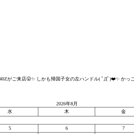
と！！240Zがご来店😮✨ しかも帰国子女の左ハンドル( ﾟДﾟ)❤️
2026年8月
水
木
金
5
6
7