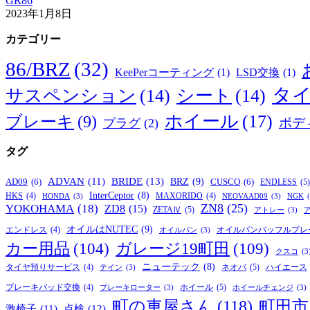
GR86
2023年1月8日
カテゴリー
86/BRZ
(32)
KeePerコーティング
(1)
LSD交換
(1)
タ
サスペンション
(14)
シート
(14)
ホイール
(17)
ブレーキ
(9)
ボデ
プラグ
(2)
タグ
BRIDE
(13)
ADVAN
(11)
BRZ
(9)
AD09
(6)
CUSCO
(6)
ENDLESS
(5)
InterCeptor
(8)
HKS
(4)
MAXORIDO
(4)
HONDA
(3)
NEOVAAD09
(3)
NGK
ZN8
(25)
YOKOHAMA
(18)
ZD8
(15)
ZETAⅣ
(5)
アトレー
(3)
オイルはNUTEC
(9)
オイルパンバッフルプレ
エンドレス
(4)
オイルパン
(3)
カー用品
(104)
ガレージ19町田
(109)
クスコ
(3
ニューテック
(8)
ネオバ
(5)
タイヤ預りサービス
(4)
ハイエース
テイン
(3)
ホイール
(5)
ブレーキパッド交換
(4)
ブレーキローター
(3)
ホイールチェンジ
(3)
町の車屋さん
(118)
町田市
激椅子
(11)
点検
(12)