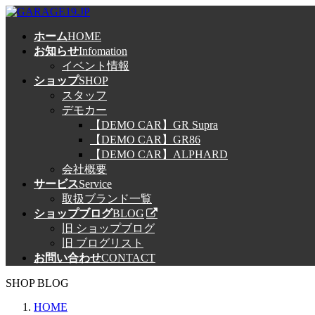
コ
ナ
ン
ビ
ホーム
HOME
テ
ゲ
お知らせ
Infomation
ン
ー
イベント情報
ツ
シ
ショップ
SHOP
へ
ョ
スタッフ
ス
ン
デモカー
キ
に
【DEMO CAR】GR Supra
ッ
移
【DEMO CAR】GR86
プ
動
【DEMO CAR】ALPHARD
会社概要
サービス
Service
取扱ブランド一覧
ショップブログ
BLOG
旧 ショップブログ
旧 ブログリスト
お問い合わせ
CONTACT
SHOP BLOG
HOME