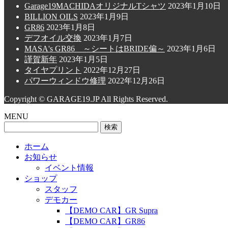
Garage19MACHIDAオリジナルTシャツ
2023年1月10日
BILLION OILS
2023年1月9日
GR86
2023年1月8日
デフオイル交換
2023年1月7日
MASA's GR86 ～シートはBRIDE偏～
2023年1月6日
謹賀新年
2023年1月5日
タイヤプリント
2022年12月27日
パワーウィンドウ修理
2022年12月26日
Copyright © GARAGE19.JP All Rights Reserved.
MENU
検
索:
ホーム
お知らせ
イベント情報
ショップ
スタッフ
デモカー
【DEMO CAR】GR Supra
【DEMO CAR】GR86