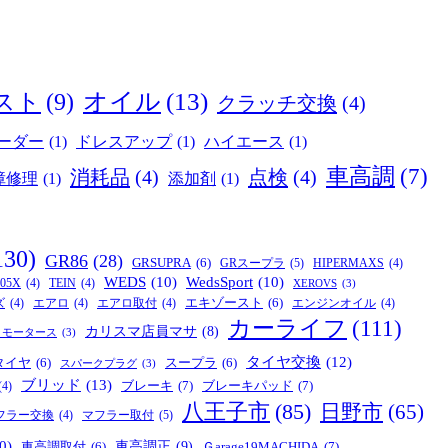
オイル
(13)
スト
(9)
クラッチ交換
(4)
ーダー
(1)
ドレスアップ
(1)
ハイエース
(1)
車高調
(7)
消耗品
(4)
点検
(4)
障修理
(1)
添加剤
(1)
130)
GR86
(28)
GRSUPRA
(6)
GRスープラ
(5)
HIPERMAXS
(4)
WEDS
(10)
WedsSport
(10)
05X
(4)
TEIN
(4)
XEROVS
(3)
エキゾースト
(6)
ズ
(4)
エアロ
(4)
エアロ取付
(4)
エンジンオイル
(4)
カーライフ
(111)
カリスマ店員マサ
(8)
リモータース
(3)
タイヤ交換
(12)
タイヤ
(6)
スープラ
(6)
スパークプラグ
(3)
ブリッド
(13)
ブレーキ
(7)
ブレーキパッド
(7)
(4)
八王子市
(85)
日野市
(65)
マフラー取付
(5)
フラー交換
(4)
0)
車高調正
(9)
Ｇarage19MACHIDA
(7)
車高調取付
(6)