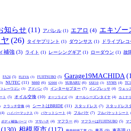
お知らせ
(11)
エキゾー
エアロ
(4)
アパレル
(1)
イヤ
(26)
タイヤプリント
(1)
ダウンサス
(1)
ドライブレコ
ィ補強
(3)
ライト
(1)
レーシングギア
(1)
ローダウン
(1)
故
Garage19MACHIDA
(
FA24
(5)
FUJITSUBO
(5)
FLEVA
(3)
NUTEC
(11)
S660
(6)
SUBARU
(6)
SYMS
(4)
TC1
(3)
S2000
(3)
SXE10
(3)
インターセプター
(7)
アドバン
(5)
インプレッサ
(4)
ウェッ
アトレーワゴン
(3)
オイル交換
(10)
ート
(5)
オールシーズンタイヤ
(4)
オーソライズ
(3)
カミナ
シートはBRIDE
(11)
スタッドレス
(7)
スタッドレス
クラッチ交換
(4)
)
フルバケ
(7)
(4)
バケットシート
(4)
フルバケットシート
ハイパーマックス
(3)
マフラー
(6)
マフラーはFUJITSUBO
(5)
マサハチ
(4)
マ
ボディ補強パーツ
(3)
(130)
相模原市
(117)
車高
(9)
車高調
(1
藤壺技研工業
(5)