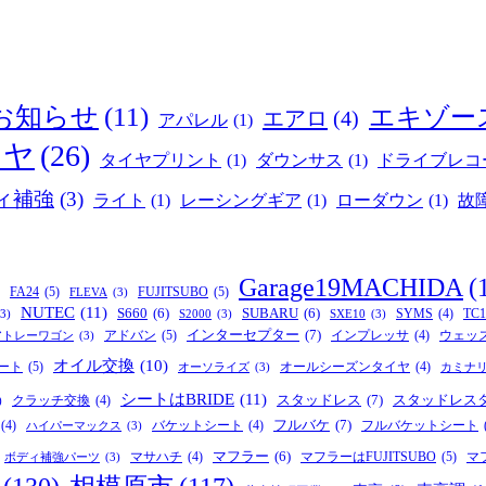
お知らせ
(11)
エキゾー
エアロ
(4)
アパレル
(1)
イヤ
(26)
タイヤプリント
(1)
ダウンサス
(1)
ドライブレコ
ィ補強
(3)
ライト
(1)
レーシングギア
(1)
ローダウン
(1)
故
Garage19MACHIDA
(
FA24
(5)
FUJITSUBO
(5)
FLEVA
(3)
NUTEC
(11)
S660
(6)
SUBARU
(6)
SYMS
(4)
TC1
(3)
S2000
(3)
SXE10
(3)
インターセプター
(7)
アドバン
(5)
インプレッサ
(4)
ウェッ
アトレーワゴン
(3)
オイル交換
(10)
ート
(5)
オールシーズンタイヤ
(4)
オーソライズ
(3)
カミナ
シートはBRIDE
(11)
スタッドレス
(7)
スタッドレス
クラッチ交換
(4)
)
フルバケ
(7)
(4)
バケットシート
(4)
フルバケットシート
ハイパーマックス
(3)
マフラー
(6)
マフラーはFUJITSUBO
(5)
マサハチ
(4)
マ
ボディ補強パーツ
(3)