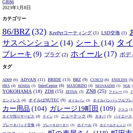
GR86
2023年1月8日
カテゴリー
86/BRZ
(32)
KeePerコーティング
(1)
LSD交換
(1)
タ
サスペンション
(14)
シート
(14)
ホイール
(17)
ブレーキ
(9)
ボデ
プラグ
(2)
タグ
BRIDE
(13)
ADVAN
(11)
BRZ
(9)
AD09
(6)
CUSCO
(6)
ENDLESS
(5)
InterCeptor
(8)
HKS
(4)
MAXORIDO
(4)
HONDA
(3)
NEOVAAD09
(3)
NGK
ZN8
(25)
YOKOHAMA
(18)
ZD8
(15)
ZETAⅣ
(5)
アトレー
(3)
オイルはNUTEC
(9)
オイルパンバッフルプレ
エンドレス
(4)
オイルパン
(3)
カー用品
(104)
ガレージ19町田
(109)
クスコ
(3
ニューテック
(8)
ネオバ
(5)
タイヤ預りサービス
(4)
ハイエース
テイン
(3)
ホイール
(5)
ブレーキパッド交換
(4)
ブレーキローター
(3)
ホイールチェンジ
(3)