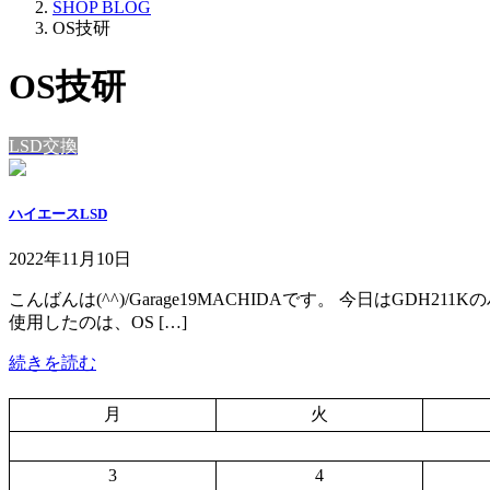
SHOP BLOG
OS技研
OS技研
LSD交換
ハイエースLSD
2022年11月10日
こんばんは(^^)/Garage19MACHIDAです。 今日はGD
使用したのは、OS […]
続きを読む
月
火
3
4