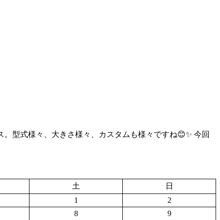
るハイエース。型式様々、大きさ様々、カスタムも様々ですね😊✨ 今回
土
日
1
2
8
9