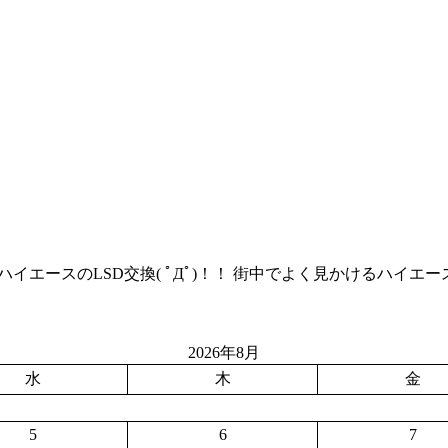
H211KのハイエースのLSD交換( ﾟДﾟ)！！ 街中でよく見かけ
2026年8月
水
木
金
5
6
7