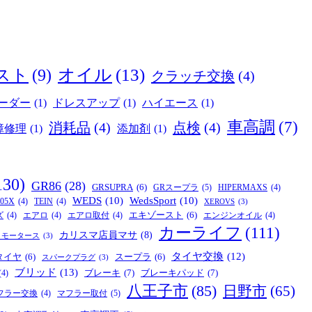
オイル
(13)
スト
(9)
クラッチ交換
(4)
ーダー
(1)
ドレスアップ
(1)
ハイエース
(1)
車高調
(7)
消耗品
(4)
点検
(4)
障修理
(1)
添加剤
(1)
130)
GR86
(28)
GRSUPRA
(6)
GRスープラ
(5)
HIPERMAXS
(4)
WEDS
(10)
WedsSport
(10)
05X
(4)
TEIN
(4)
XEROVS
(3)
エキゾースト
(6)
ズ
(4)
エアロ
(4)
エアロ取付
(4)
エンジンオイル
(4)
カーライフ
(111)
カリスマ店員マサ
(8)
リモータース
(3)
タイヤ交換
(12)
タイヤ
(6)
スープラ
(6)
スパークプラグ
(3)
ブリッド
(13)
ブレーキ
(7)
ブレーキパッド
(7)
(4)
八王子市
(85)
日野市
(65)
マフラー取付
(5)
フラー交換
(4)