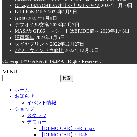
Garage19MACHIDAオリジナルTシャツ
2023年1月10日
BILLION OILS
2023年1月9日
GR86
2023年1月8日
デフオイル交換
2023年1月7日
MASA's GR86 ～シートはBRIDE偏～
2023年1月6日
謹賀新年
2023年1月5日
タイヤプリント
2022年12月27日
パワーウィンドウ修理
2022年12月26日
Copyright © GARAGE19.JP All Rights Reserved.
MENU
検
索:
ホーム
お知らせ
イベント情報
ショップ
スタッフ
デモカー
【DEMO CAR】GR Supra
【DEMO CAR】GR86