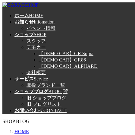
コ
ナ
ン
ビ
ホーム
HOME
テ
ゲ
お知らせ
Infomation
ン
ー
イベント情報
ツ
シ
ショップ
SHOP
へ
ョ
スタッフ
ス
ン
デモカー
キ
に
【DEMO CAR】GR Supra
ッ
移
【DEMO CAR】GR86
プ
動
【DEMO CAR】ALPHARD
会社概要
サービス
Service
取扱ブランド一覧
ショップブログ
BLOG
旧 ショップブログ
旧 ブログリスト
お問い合わせ
CONTACT
SHOP BLOG
HOME