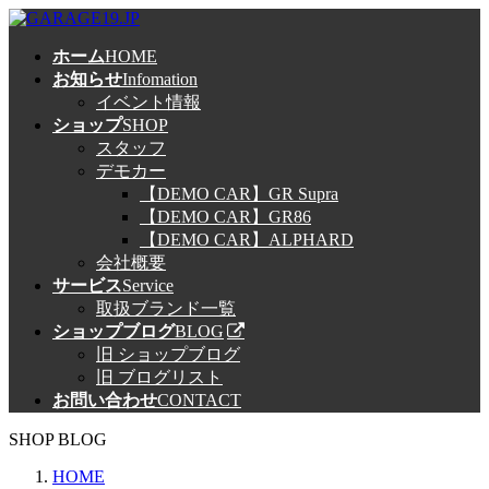
コ
ナ
ン
ビ
ホーム
HOME
テ
ゲ
お知らせ
Infomation
ン
ー
イベント情報
ツ
シ
ショップ
SHOP
へ
ョ
スタッフ
ス
ン
デモカー
キ
に
【DEMO CAR】GR Supra
ッ
移
【DEMO CAR】GR86
プ
動
【DEMO CAR】ALPHARD
会社概要
サービス
Service
取扱ブランド一覧
ショップブログ
BLOG
旧 ショップブログ
旧 ブログリスト
お問い合わせ
CONTACT
SHOP BLOG
HOME