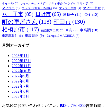
ホイール
(5)
マサハチ
(4)
ホイールチェンジ
(3)
ボディ補強パーツ
(3)
マフラー
(6)
マフラーはFUJITSUBO
(5)
マフラー取付
(5)
マフラー交換
(4)
八王子市
(85)
日野市
(65)
激椅子
(11)
点検
(12)
町の車屋さん
(118)
町田市
(130)
相模原市
(117)
車高
(9)
車高調
(10)
藤壺技研工業
(5)
車高調正
(9)
Ｇarage19MACHIDA
(7)
車高調取付
(6)
月別アーカイブ
2023年1月
2022年12月
2022年11月
2022年10月
2022年9月
2022年8月
2022年7月
2022年6月
2022年5月
お気軽にお問い合わせください。
042-793-4050
営業時間：