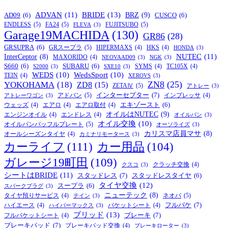
BRIDE
(13)
ADVAN
(11)
BRZ
(9)
AD09
(6)
CUSCO
(6)
ENDLESS
(5)
FA24
(5)
FUJITSUBO
(5)
FLEVA
(3)
Garage19MACHIDA
(130)
GR86
(28)
GRSUPRA
(6)
GRスープラ
(5)
HIPERMAXS
(4)
HKS
(4)
HONDA
(3)
NUTEC
(11)
InterCeptor
(8)
MAXORIDO
(4)
NEOVAAD09
(3)
NGK
(3)
S660
(6)
SUBARU
(6)
SYMS
(4)
TC105X
(4)
S2000
(3)
SXE10
(3)
WEDS
(10)
WedsSport
(10)
TEIN
(4)
XEROVS
(3)
ZN8
(25)
YOKOHAMA
(18)
ZD8
(15)
ZETAⅣ
(5)
アトレー
(3)
インターセプター
(7)
アドバン
(5)
インプレッサ
(4)
アトレーワゴン
(3)
エキゾースト
(6)
ウェッズ
(4)
エアロ
(4)
エアロ取付
(4)
オイルはNUTEC
(9)
エンジンオイル
(4)
エンドレス
(4)
オイルパン
(3)
オイル交換
(10)
オイルパンバッフルプレート
(5)
オーソライズ
(3)
カリスマ店員マサ
(8)
オールシーズンタイヤ
(4)
カミナリモータース
(3)
カーライフ
(111)
カー用品
(104)
ガレージ19町田
(109)
クラッチ交換
(4)
クスコ
(3)
シートはBRIDE
(11)
スタッドレス
(7)
スタッドレスタイヤ
(6)
タイヤ交換
(12)
スープラ
(6)
スパークプラグ
(3)
ニューテック
(8)
ネオバ
(5)
タイヤ預りサービス
(4)
テイン
(3)
フルバケ
(7)
ハイエース
(4)
バケットシート
(4)
ハイパーマックス
(3)
ブリッド
(13)
ブレーキ
(7)
フルバケットシート
(4)
ブレーキパッド
(7)
ブレーキパッド交換
(4)
ブレーキローター
(3)