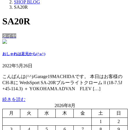
SHOP BLOG
SA20R
SA20R
タイヤ
おしゃれは足元から(^o^)
2022年5月26日
こんばんは(^^)/Garage19MACHIDAです。 本日はお客様の
CH-Rに WedsSport SA-20RブルーライトクロームⅡ(18-7.5J
+45-114.3) ＋ YOKOHAMA ADVAN FLEV […]
続きを読む
2026年8月
月
火
水
木
金
土
日
1
2
3
4
5
6
7
8
9