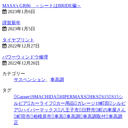
MASA's GR86 ～シートはBRIDE偏～
2023年1月6日
謹賀新年
2023年1月5日
タイヤプリント
2022年12月27日
パワーウィンドウ修理
2022年12月26日
カテゴリー
サスペンション
、
車高調
タグ
Garage19MACHIDA
HIPERMAXS
HKS
S15
S15シ
ルビア
カーライフ
カー用品
ガレージ19町田
シルビ
ア
ハイパーマックス
八王子市
日野市
町の車屋さん
町田市
相模原市
車高
車高調
車高調取付
車高調
正