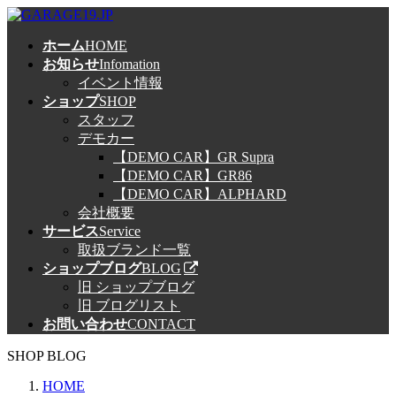
コ
ナ
ン
ビ
ホーム
HOME
テ
ゲ
お知らせ
Infomation
ン
ー
イベント情報
ツ
シ
ショップ
SHOP
へ
ョ
スタッフ
ス
ン
デモカー
キ
に
【DEMO CAR】GR Supra
ッ
移
【DEMO CAR】GR86
プ
動
【DEMO CAR】ALPHARD
会社概要
サービス
Service
取扱ブランド一覧
ショップブログ
BLOG
旧 ショップブログ
旧 ブログリスト
お問い合わせ
CONTACT
SHOP BLOG
HOME