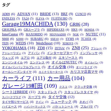
タグ
BRIDE
(13)
ADVAN
(11)
BRZ
(9)
AD09
(6)
CUSCO
(6)
ENDLESS
(5)
FA24
(5)
FUJITSUBO
(5)
FLEVA
(3)
Garage19MACHIDA
(130)
GR86
(28)
GRSUPRA
(6)
GRスープラ
(5)
HIPERMAXS
(4)
HKS
(4)
HONDA
(3)
NUTEC
(11)
InterCeptor
(8)
MAXORIDO
(4)
NEOVAAD09
(3)
NGK
(3)
S660
(6)
SUBARU
(6)
SYMS
(4)
TC105X
(4)
S2000
(3)
SXE10
(3)
WEDS
(10)
WedsSport
(10)
TEIN
(4)
XEROVS
(3)
ZN8
(25)
YOKOHAMA
(18)
ZD8
(15)
ZETAⅣ
(5)
アトレー
(3)
インターセプター
(7)
アドバン
(5)
インプレッサ
(4)
アトレーワゴン
(3)
エキゾースト
(6)
ウェッズ
(4)
エアロ
(4)
エアロ取付
(4)
オイルはNUTEC
(9)
エンジンオイル
(4)
エンドレス
(4)
オイルパン
(3)
オイル交換
(10)
オイルパンバッフルプレート
(5)
オーソライズ
(3)
カリスマ店員マサ
(8)
オールシーズンタイヤ
(4)
カミナリモータース
(3)
カーライフ
(111)
カー用品
(104)
ガレージ19町田
(109)
クラッチ交換
(4)
クスコ
(3)
シートはBRIDE
(11)
スタッドレス
(7)
スタッドレスタイヤ
(6)
タイヤ交換
(12)
スープラ
(6)
スパークプラグ
(3)
ニューテック
(8)
ネオバ
(5)
タイヤ預りサービス
(4)
テイン
(3)
フルバケ
(7)
ハイエース
(4)
バケットシート
(4)
ハイパーマックス
(3)