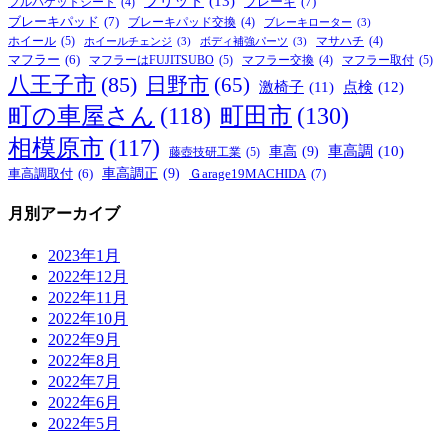
ブリッド
(13)
ブレーキ
(7)
フルバケットシート
(4)
ブレーキパッド
(7)
ブレーキパッド交換
(4)
ブレーキローター
(3)
ホイール
(5)
マサハチ
(4)
ホイールチェンジ
(3)
ボディ補強パーツ
(3)
マフラー
(6)
マフラーはFUJITSUBO
(5)
マフラー取付
(5)
マフラー交換
(4)
八王子市
(85)
日野市
(65)
激椅子
(11)
点検
(12)
町の車屋さん
(118)
町田市
(130)
相模原市
(117)
車高
(9)
車高調
(10)
藤壺技研工業
(5)
車高調正
(9)
Ｇarage19MACHIDA
(7)
車高調取付
(6)
月別アーカイブ
2023年1月
2022年12月
2022年11月
2022年10月
2022年9月
2022年8月
2022年7月
2022年6月
2022年5月