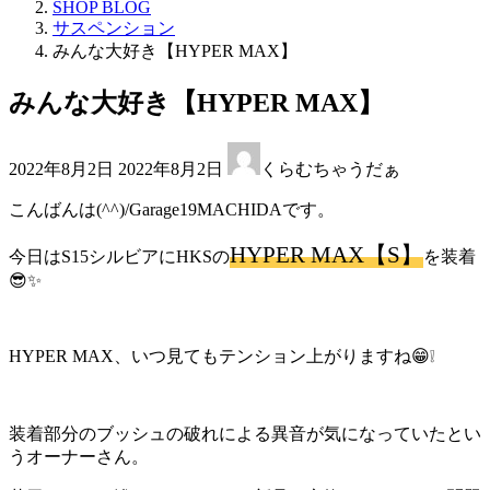
SHOP BLOG
サスペンション
みんな大好き【HYPER MAX】
みんな大好き【HYPER MAX】
最
2022年8月2日
2022年8月2日
くらむちゃうだぁ
終
更
こんばんは(^^)/Garage19MACHIDAです。
新
日
HYPER MAX【S】
今日はS15シルビアにHKSの
を装着
時
😎✨
:
HYPER MAX、いつ見てもテンション上がりますね😁❕
装着部分のブッシュの破れによる異音が気になっていたとい
うオーナーさん。