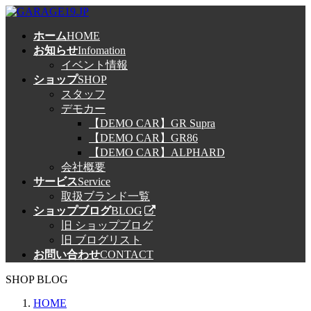
コ
ナ
ン
ビ
ホーム
HOME
テ
ゲ
お知らせ
Infomation
ン
ー
イベント情報
ツ
シ
ショップ
SHOP
へ
ョ
スタッフ
ス
ン
デモカー
キ
に
【DEMO CAR】GR Supra
ッ
移
【DEMO CAR】GR86
プ
動
【DEMO CAR】ALPHARD
会社概要
サービス
Service
取扱ブランド一覧
ショップブログ
BLOG
旧 ショップブログ
旧 ブログリスト
お問い合わせ
CONTACT
SHOP BLOG
HOME