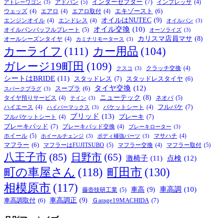
インターセプター
(7)
アドバン
(5)
インプレッサ
(4)
アトレーワゴン
(3)
エキゾースト
(6)
ウェッズ
(4)
エアロ
(4)
エアロ取付
(4)
オイルはNUTEC
(9)
エンジンオイル
(4)
エンドレス
(4)
オイルパン
(3)
オイル交換
(10)
オイルパンバッフルプレート
(5)
オーソライズ
(3)
カリスマ店員マサ
(8)
オールシーズンタイヤ
(4)
カミナリモータース
(3)
カーライフ
(111)
カー用品
(104)
ガレージ19町田
(109)
クラッチ交換
(4)
クスコ
(3)
シートはBRIDE
(11)
スタッドレス
(7)
スタッドレスタイヤ
(6)
タイヤ交換
(12)
スープラ
(6)
スパークプラグ
(3)
ニューテック
(8)
ネオバ
(5)
タイヤ預りサービス
(4)
テイン
(3)
フルバケ
(7)
ハイエース
(4)
バケットシート
(4)
ハイパーマックス
(3)
ブリッド
(13)
ブレーキ
(7)
フルバケットシート
(4)
ブレーキパッド
(7)
ブレーキパッド交換
(4)
ブレーキローター
(3)
ホイール
(5)
マサハチ
(4)
ホイールチェンジ
(3)
ボディ補強パーツ
(3)
マフラー
(6)
マフラーはFUJITSUBO
(5)
マフラー取付
(5)
マフラー交換
(4)
八王子市
(85)
日野市
(65)
激椅子
(11)
点検
(12)
町の車屋さん
(118)
町田市
(130)
相模原市
(117)
車高
(9)
車高調
(10)
藤壺技研工業
(5)
車高調正
(9)
Ｇarage19MACHIDA
(7)
車高調取付
(6)