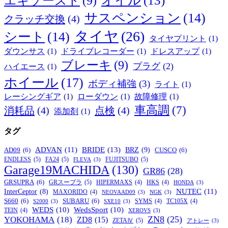
エキゾースト
(9)
サスペンション
(14)
クラッチ交換
(4)
タイヤ
(26)
シート
(14)
タイヤプリント
(1)
ダウンサス
(1)
ドライブレコーダー
(1)
ドレスアップ
(1)
ブレーキ
(9)
プラグ
(2)
ハイエース
(1)
ホイール
(17)
ボディ補強
(3)
ライト
(1)
レーシングギア
(1)
ローダウン
(1)
故障修理
(1)
車高調
(7)
消耗品
(4)
点検
(4)
添加剤
(1)
タグ
BRIDE
(13)
ADVAN
(11)
BRZ
(9)
AD09
(6)
CUSCO
(6)
ENDLESS
(5)
FA24
(5)
FUJITSUBO
(5)
FLEVA
(3)
Garage19MACHIDA
(130)
GR86
(28)
GRSUPRA
(6)
GRスープラ
(5)
HIPERMAXS
(4)
HKS
(4)
HONDA
(3)
NUTEC
(11)
InterCeptor
(8)
MAXORIDO
(4)
NEOVAAD09
(3)
NGK
(3)
S660
(6)
SUBARU
(6)
SYMS
(4)
TC105X
(4)
S2000
(3)
SXE10
(3)
WEDS
(10)
WedsSport
(10)
TEIN
(4)
XEROVS
(3)
ZN8
(25)
YOKOHAMA
(18)
ZD8
(15)
ZETAⅣ
(5)
アトレー
(3)