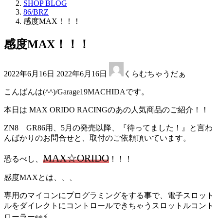
SHOP BLOG
86/BRZ
感度MAX！！！
感度MAX！！！
最
2022年6月16日
2022年6月16日
くらむちゃうだぁ
終
更
こんばんは(^^)/Garage19MACHIDAです。
新
日
本日は MAX ORIDO RACINGのあの人気商品のご紹介！！
時
:
ZN8 GR86用、5月の発売以降、『待ってました！』と言わ
んばかりのお問合せと、取付のご依頼頂いています。
MAX☆ORIDO
恐るべし、
！！！
感度MAXとは、、、
専用のマイコンにプログラミングをする事で、電子スロット
ルをダイレクトにコントロールできちゃうスロットルコント
ローラー👀⚡