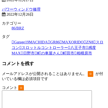
パワーウィンドウ修理
2022年12月26日
カテゴリー
86/BRZ
タグ
Garage19MACHIDA
GR86
MAXORIDO
ZN8
スロ
コン
スロットルコントローラー
八王子市
感度
MAX
日野市
町の車屋さん
町田市
相模原市
コメントを残す
メールアドレスが公開されることはありません。
が付
※
いている欄は必須項目です
コメント
※