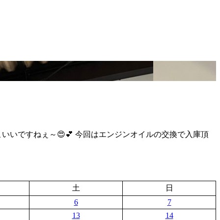
✨ かっこいいですねぇ～😍💕 今回はエンジンオイルの交換で入庫頂
土
日
6
7
13
14