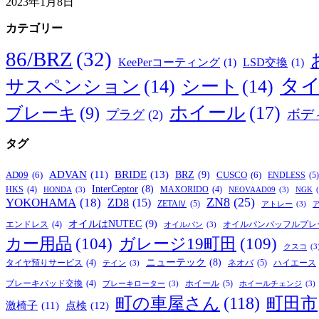
2023年1月8日
カテゴリー
86/BRZ
(32)
KeePerコーティング
(1)
LSD交換
(1)
タ
サスペンション
(14)
シート
(14)
ホイール
(17)
ブレーキ
(9)
ボデ
プラグ
(2)
タグ
BRIDE
(13)
ADVAN
(11)
BRZ
(9)
AD09
(6)
CUSCO
(6)
ENDLESS
(5)
InterCeptor
(8)
HKS
(4)
MAXORIDO
(4)
HONDA
(3)
NEOVAAD09
(3)
NGK
ZN8
(25)
YOKOHAMA
(18)
ZD8
(15)
ZETAⅣ
(5)
アトレー
(3)
オイルはNUTEC
(9)
オイルパンバッフルプレ
エンドレス
(4)
オイルパン
(3)
カー用品
(104)
ガレージ19町田
(109)
クスコ
(3
ニューテック
(8)
ネオバ
(5)
タイヤ預りサービス
(4)
ハイエース
テイン
(3)
ホイール
(5)
ブレーキパッド交換
(4)
ブレーキローター
(3)
ホイールチェンジ
(3)
町の車屋さん
(118)
町田市
激椅子
(11)
点検
(12)