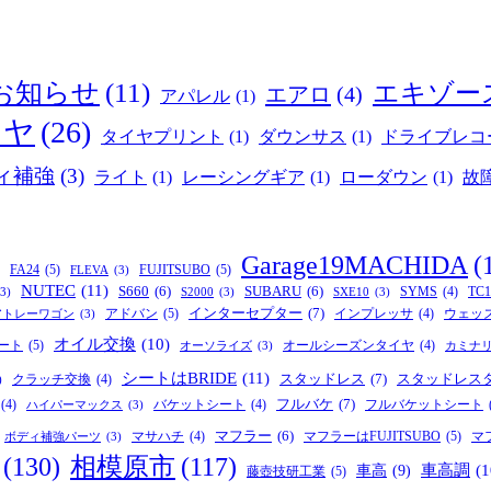
お知らせ
(11)
エキゾー
エアロ
(4)
アパレル
(1)
イヤ
(26)
タイヤプリント
(1)
ダウンサス
(1)
ドライブレコ
ィ補強
(3)
ライト
(1)
レーシングギア
(1)
ローダウン
(1)
故
Garage19MACHIDA
(
FA24
(5)
FUJITSUBO
(5)
FLEVA
(3)
NUTEC
(11)
S660
(6)
SUBARU
(6)
SYMS
(4)
TC1
(3)
S2000
(3)
SXE10
(3)
インターセプター
(7)
アドバン
(5)
インプレッサ
(4)
ウェッ
アトレーワゴン
(3)
オイル交換
(10)
ート
(5)
オールシーズンタイヤ
(4)
オーソライズ
(3)
カミナ
シートはBRIDE
(11)
スタッドレス
(7)
スタッドレス
クラッチ交換
(4)
)
フルバケ
(7)
(4)
バケットシート
(4)
フルバケットシート
ハイパーマックス
(3)
マフラー
(6)
マフラーはFUJITSUBO
(5)
マサハチ
(4)
マ
ボディ補強パーツ
(3)
(130)
相模原市
(117)
車高
(9)
車高調
(1
藤壺技研工業
(5)