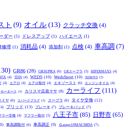
オイル
(13)
スト
(9)
クラッチ交換
(4)
ーダー
(1)
ドレスアップ
(1)
ハイエース
(1)
車高調
(7)
消耗品
(4)
点検
(4)
障修理
(1)
添加剤
(1)
130)
GR86
(28)
GRSUPRA
(6)
GRスープラ
(5)
HIPERMAXS
(4)
WEDS
(10)
WedsSport
(10)
05X
(4)
TEIN
(4)
XEROVS
(3)
エキゾースト
(6)
ズ
(4)
エアロ
(4)
エアロ取付
(4)
エンジンオイル
(4)
カーライフ
(111)
カリスマ店員マサ
(8)
リモータース
(3)
タイヤ交換
(12)
タイヤ
(6)
スープラ
(6)
スパークプラグ
(3)
ブリッド
(13)
ブレーキ
(7)
ブレーキパッド
(7)
(4)
八王子市
(85)
日野市
(65)
マフラー取付
(5)
フラー交換
(4)
0)
車高調正
(9)
Ｇarage19MACHIDA
(7)
車高調取付
(6)