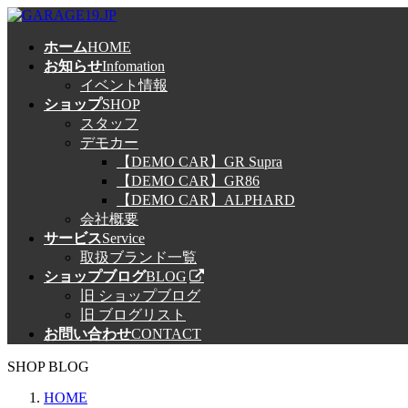
コ
ナ
ン
ビ
ホーム
HOME
テ
ゲ
お知らせ
Infomation
ン
ー
イベント情報
ツ
シ
ショップ
SHOP
へ
ョ
スタッフ
ス
ン
デモカー
キ
に
【DEMO CAR】GR Supra
ッ
移
【DEMO CAR】GR86
プ
動
【DEMO CAR】ALPHARD
会社概要
サービス
Service
取扱ブランド一覧
ショップブログ
BLOG
旧 ショップブログ
旧 ブログリスト
お問い合わせ
CONTACT
SHOP BLOG
HOME