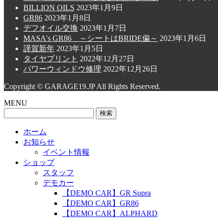
BILLION OILS
2023年1月9日
GR86
2023年1月8日
デフオイル交換
2023年1月7日
MASA's GR86 ～シートはBRIDE偏～
2023年1月6日
謹賀新年
2023年1月5日
タイヤプリント
2022年12月27日
パワーウィンドウ修理
2022年12月26日
Copyright © GARAGE19.JP All Rights Reserved.
MENU
検
索:
ホーム
お知らせ
イベント情報
ショップ
スタッフ
デモカー
【DEMO CAR】GR Supra
【DEMO CAR】GR86
【DEMO CAR】ALPHARD