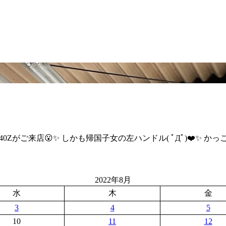
と！！240Zがご来店😮✨ しかも帰国子女の左ハンドル( ﾟДﾟ)❤️
2022年8月
水
木
金
3
4
5
10
11
12