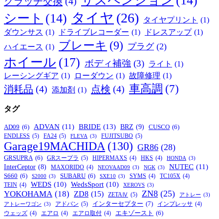
サスペンション
(14)
クラッチ交換
(4)
タイヤ
(26)
シート
(14)
タイヤプリント
(1)
ダウンサス
(1)
ドライブレコーダー
(1)
ドレスアップ
(1)
ブレーキ
(9)
プラグ
(2)
ハイエース
(1)
ホイール
(17)
ボディ補強
(3)
ライト
(1)
レーシングギア
(1)
ローダウン
(1)
故障修理
(1)
車高調
(7)
消耗品
(4)
点検
(4)
添加剤
(1)
タグ
BRIDE
(13)
ADVAN
(11)
BRZ
(9)
AD09
(6)
CUSCO
(6)
ENDLESS
(5)
FA24
(5)
FUJITSUBO
(5)
FLEVA
(3)
Garage19MACHIDA
(130)
GR86
(28)
GRSUPRA
(6)
GRスープラ
(5)
HIPERMAXS
(4)
HKS
(4)
HONDA
(3)
NUTEC
(11)
InterCeptor
(8)
MAXORIDO
(4)
NEOVAAD09
(3)
NGK
(3)
S660
(6)
SUBARU
(6)
SYMS
(4)
TC105X
(4)
S2000
(3)
SXE10
(3)
WEDS
(10)
WedsSport
(10)
TEIN
(4)
XEROVS
(3)
ZN8
(25)
YOKOHAMA
(18)
ZD8
(15)
ZETAⅣ
(5)
アトレー
(3)
インターセプター
(7)
アドバン
(5)
インプレッサ
(4)
アトレーワゴン
(3)
エキゾースト
(6)
ウェッズ
(4)
エアロ
(4)
エアロ取付
(4)