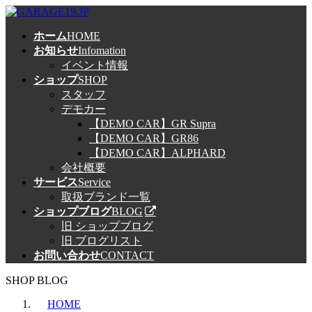
コ
ナ
ン
ビ
ホーム
HOME
テ
ゲ
お知らせ
Infomation
ン
ー
イベント情報
ツ
シ
ショップ
SHOP
へ
ョ
スタッフ
ス
ン
デモカー
キ
に
【DEMO CAR】GR Supra
ッ
移
【DEMO CAR】GR86
プ
動
【DEMO CAR】ALPHARD
会社概要
サービス
Service
取扱ブランド一覧
ショップブログ
BLOG
旧 ショップブログ
旧 ブログリスト
お問い合わせ
CONTACT
SHOP BLOG
HOME