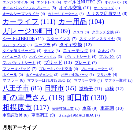
オイルはNUTEC
(9)
エンジンオイル
(4)
エンドレス
(4)
オイルパン
(3)
オイル交換
(10)
オイルパンバッフルプレート
(5)
オーソライズ
(3)
カリスマ店員マサ
(8)
オールシーズンタイヤ
(4)
カミナリモータース
(3)
カーライフ
(111)
カー用品
(104)
ガレージ19町田
(109)
クラッチ交換
(4)
クスコ
(3)
シートはBRIDE
(11)
スタッドレス
(7)
スタッドレスタイヤ
(6)
タイヤ交換
(12)
スープラ
(6)
スパークプラグ
(3)
ニューテック
(8)
ネオバ
(5)
タイヤ預りサービス
(4)
テイン
(3)
フルバケ
(7)
ハイエース
(4)
バケットシート
(4)
ハイパーマックス
(3)
ブリッド
(13)
ブレーキ
(7)
フルバケットシート
(4)
ブレーキパッド
(7)
ブレーキパッド交換
(4)
ブレーキローター
(3)
ホイール
(5)
マサハチ
(4)
ホイールチェンジ
(3)
ボディ補強パーツ
(3)
マフラー
(6)
マフラーはFUJITSUBO
(5)
マフラー取付
(5)
マフラー交換
(4)
八王子市
(85)
日野市
(65)
激椅子
(11)
点検
(12)
町の車屋さん
(118)
町田市
(130)
相模原市
(117)
車高
(9)
車高調
(10)
藤壺技研工業
(5)
車高調正
(9)
Ｇarage19MACHIDA
(7)
車高調取付
(6)
月別アーカイブ