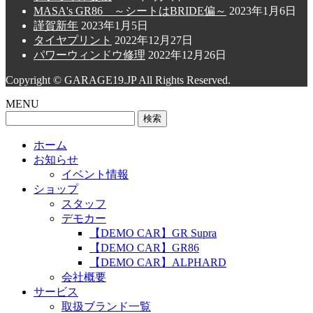
MASA's GR86 ～シートはBRIDE偏～
2023年1月6日
謹賀新年
2023年1月5日
タイヤプリント
2022年12月27日
パワーウィンドウ修理
2022年12月26日
Copyright © GARAGE19.JP All Rights Reserved.
MENU
検
索:
ホーム
お知らせ
イベント情報
ショップ
スタッフ
デモカー
【DEMO CAR】GR Supra
【DEMO CAR】GR86
【DEMO CAR】ALPHARD
会社概要
サービス
取扱ブランド一覧