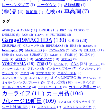
レーシングギア
(1)
ローダウン
(1)
故障修理
(1)
車高調
(7)
消耗品
(4)
点検
(4)
添加剤
(1)
タグ
BRIDE
(13)
ADVAN
(11)
BRZ
(9)
AD09
(6)
CUSCO
(6)
ENDLESS
(5)
FA24
(5)
FUJITSUBO
(5)
FLEVA
(3)
Garage19MACHIDA
(130)
GR86
(28)
GRSUPRA
(6)
GRスープラ
(5)
HIPERMAXS
(4)
HKS
(4)
HONDA
(3)
NUTEC
(11)
InterCeptor
(8)
MAXORIDO
(4)
NEOVAAD09
(3)
NGK
(3)
S660
(6)
SUBARU
(6)
SYMS
(4)
TC105X
(4)
S2000
(3)
SXE10
(3)
WEDS
(10)
WedsSport
(10)
TEIN
(4)
XEROVS
(3)
ZN8
(25)
YOKOHAMA
(18)
ZD8
(15)
ZETAⅣ
(5)
アトレー
(3)
インターセプター
(7)
アドバン
(5)
インプレッサ
(4)
アトレーワゴン
(3)
エキゾースト
(6)
ウェッズ
(4)
エアロ
(4)
エアロ取付
(4)
オイルはNUTEC
(9)
エンジンオイル
(4)
エンドレス
(4)
オイルパン
(3)
オイル交換
(10)
オイルパンバッフルプレート
(5)
オーソライズ
(3)
カリスマ店員マサ
(8)
オールシーズンタイヤ
(4)
カミナリモータース
(3)
カーライフ
(111)
カー用品
(104)
ガレージ19町田
(109)
クラッチ交換
(4)
クスコ
(3)
シートはBRIDE
(11)
スタッドレス
(7)
スタッドレスタイヤ
(6)