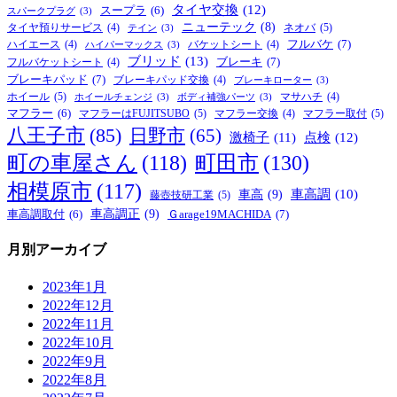
タイヤ交換
(12)
スープラ
(6)
スパークプラグ
(3)
ニューテック
(8)
ネオバ
(5)
タイヤ預りサービス
(4)
テイン
(3)
フルバケ
(7)
ハイエース
(4)
バケットシート
(4)
ハイパーマックス
(3)
ブリッド
(13)
ブレーキ
(7)
フルバケットシート
(4)
ブレーキパッド
(7)
ブレーキパッド交換
(4)
ブレーキローター
(3)
ホイール
(5)
マサハチ
(4)
ホイールチェンジ
(3)
ボディ補強パーツ
(3)
マフラー
(6)
マフラーはFUJITSUBO
(5)
マフラー取付
(5)
マフラー交換
(4)
八王子市
(85)
日野市
(65)
激椅子
(11)
点検
(12)
町の車屋さん
(118)
町田市
(130)
相模原市
(117)
車高
(9)
車高調
(10)
藤壺技研工業
(5)
車高調正
(9)
Ｇarage19MACHIDA
(7)
車高調取付
(6)
月別アーカイブ
2023年1月
2022年12月
2022年11月
2022年10月
2022年9月
2022年8月