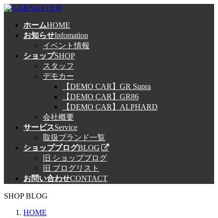
コ
ナ
ン
ビ
ホーム
HOME
テ
ゲ
お知らせ
Infomation
ン
ー
イベント情報
ツ
シ
ショップ
SHOP
へ
ョ
スタッフ
ス
ン
デモカー
キ
に
【DEMO CAR】GR Supra
ッ
移
【DEMO CAR】GR86
プ
動
【DEMO CAR】ALPHARD
会社概要
サービス
Service
取扱ブランド一覧
ショップブログ
BLOG
旧 ショップブログ
旧 ブログリスト
お問い合わせ
CONTACT
SHOP BLOG
HOME