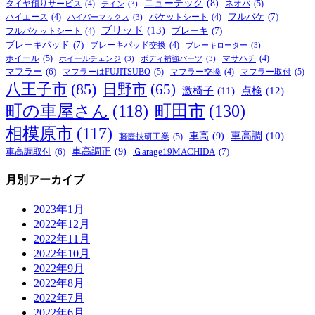
ニューテック
(8)
ネオバ
(5)
タイヤ預りサービス
(4)
テイン
(3)
フルバケ
(7)
ハイエース
(4)
バケットシート
(4)
ハイパーマックス
(3)
ブリッド
(13)
ブレーキ
(7)
フルバケットシート
(4)
ブレーキパッド
(7)
ブレーキパッド交換
(4)
ブレーキローター
(3)
ホイール
(5)
マサハチ
(4)
ホイールチェンジ
(3)
ボディ補強パーツ
(3)
マフラー
(6)
マフラーはFUJITSUBO
(5)
マフラー取付
(5)
マフラー交換
(4)
八王子市
(85)
日野市
(65)
激椅子
(11)
点検
(12)
町の車屋さん
(118)
町田市
(130)
相模原市
(117)
車高
(9)
車高調
(10)
藤壺技研工業
(5)
車高調正
(9)
Ｇarage19MACHIDA
(7)
車高調取付
(6)
月別アーカイブ
2023年1月
2022年12月
2022年11月
2022年10月
2022年9月
2022年8月
2022年7月
2022年6月