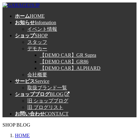
コ
ナ
ン
ビ
ホーム
HOME
テ
ゲ
お知らせ
Infomation
ン
ー
イベント情報
ツ
シ
ショップ
SHOP
へ
ョ
スタッフ
ス
ン
デモカー
キ
に
【DEMO CAR】GR Supra
ッ
移
【DEMO CAR】GR86
プ
動
【DEMO CAR】ALPHARD
会社概要
サービス
Service
取扱ブランド一覧
ショップブログ
BLOG
旧 ショップブログ
旧 ブログリスト
お問い合わせ
CONTACT
SHOP BLOG
HOME