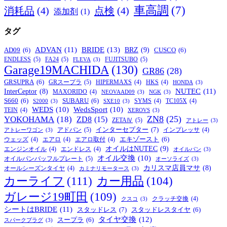
車高調
(7)
消耗品
(4)
点検
(4)
添加剤
(1)
タグ
BRIDE
(13)
ADVAN
(11)
BRZ
(9)
AD09
(6)
CUSCO
(6)
ENDLESS
(5)
FA24
(5)
FUJITSUBO
(5)
FLEVA
(3)
Garage19MACHIDA
(130)
GR86
(28)
GRSUPRA
(6)
GRスープラ
(5)
HIPERMAXS
(4)
HKS
(4)
HONDA
(3)
NUTEC
(11)
InterCeptor
(8)
MAXORIDO
(4)
NEOVAAD09
(3)
NGK
(3)
S660
(6)
SUBARU
(6)
SYMS
(4)
TC105X
(4)
S2000
(3)
SXE10
(3)
WEDS
(10)
WedsSport
(10)
TEIN
(4)
XEROVS
(3)
ZN8
(25)
YOKOHAMA
(18)
ZD8
(15)
ZETAⅣ
(5)
アトレー
(3)
インターセプター
(7)
アドバン
(5)
インプレッサ
(4)
アトレーワゴン
(3)
エキゾースト
(6)
ウェッズ
(4)
エアロ
(4)
エアロ取付
(4)
オイルはNUTEC
(9)
エンジンオイル
(4)
エンドレス
(4)
オイルパン
(3)
オイル交換
(10)
オイルパンバッフルプレート
(5)
オーソライズ
(3)
カリスマ店員マサ
(8)
オールシーズンタイヤ
(4)
カミナリモータース
(3)
カーライフ
(111)
カー用品
(104)
ガレージ19町田
(109)
クラッチ交換
(4)
クスコ
(3)
シートはBRIDE
(11)
スタッドレス
(7)
スタッドレスタイヤ
(6)
タイヤ交換
(12)
スープラ
(6)
スパークプラグ
(3)