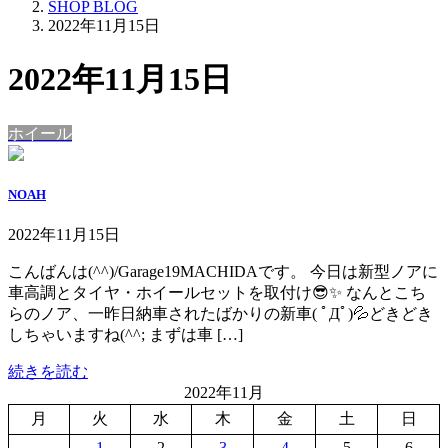
SHOP BLOG
2022年11月15日
2022年11月15日
ホイール
NOAH
2022年11月15日
こんばんは(^^)/Garage19MACHIDAです。 今日は新型ノアに
車高調とタイヤ・ホイールセットを取付け😎✨ なんとこち
らのノア、一昨日納車されたばかりの新車( ﾟДﾟ)💦どきどき
しちゃいますね(^^; まずは車 […]
続きを読む
2022年11月
月
火
水
木
金
土
日
1
2
3
4
5
6