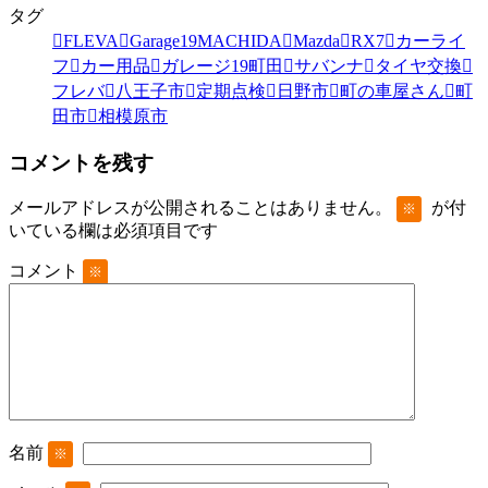
タグ
FLEVA
Garage19MACHIDA
Mazda
RX7
カーライ
フ
カー用品
ガレージ19町田
サバンナ
タイヤ交換
フレバ
八王子市
定期点検
日野市
町の車屋さん
町
田市
相模原市
コメントを残す
メールアドレスが公開されることはありません。
が付
※
いている欄は必須項目です
コメント
※
名前
※