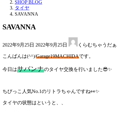
SHOP BLOG
タイヤ
SAVANNA
SAVANNA
最
2022年9月25日
2022年9月25日
くらむちゃうだぁ
終
更
こんばんは(^^)/
Garage19MACHIDA
です。
新
日
サバンナ
今日は
のタイヤ交換を行いました😎✨
時
:
ちびっこ人気No.1のリトラちゃんですね👀✨
タイヤの状態はというと、、