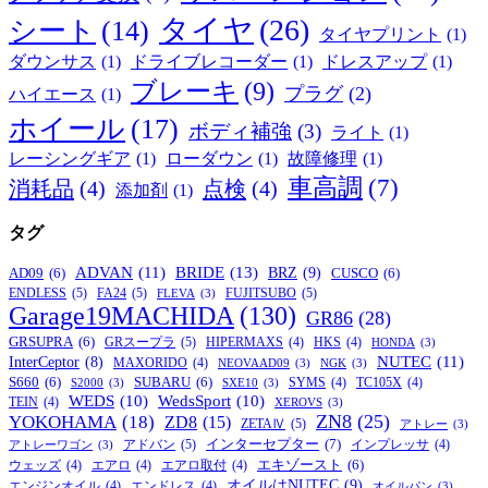
タイヤ
(26)
シート
(14)
タイヤプリント
(1)
ダウンサス
(1)
ドライブレコーダー
(1)
ドレスアップ
(1)
ブレーキ
(9)
プラグ
(2)
ハイエース
(1)
ホイール
(17)
ボディ補強
(3)
ライト
(1)
レーシングギア
(1)
ローダウン
(1)
故障修理
(1)
車高調
(7)
消耗品
(4)
点検
(4)
添加剤
(1)
タグ
BRIDE
(13)
ADVAN
(11)
BRZ
(9)
AD09
(6)
CUSCO
(6)
ENDLESS
(5)
FA24
(5)
FUJITSUBO
(5)
FLEVA
(3)
Garage19MACHIDA
(130)
GR86
(28)
GRSUPRA
(6)
GRスープラ
(5)
HIPERMAXS
(4)
HKS
(4)
HONDA
(3)
NUTEC
(11)
InterCeptor
(8)
MAXORIDO
(4)
NEOVAAD09
(3)
NGK
(3)
S660
(6)
SUBARU
(6)
SYMS
(4)
TC105X
(4)
S2000
(3)
SXE10
(3)
WEDS
(10)
WedsSport
(10)
TEIN
(4)
XEROVS
(3)
ZN8
(25)
YOKOHAMA
(18)
ZD8
(15)
ZETAⅣ
(5)
アトレー
(3)
インターセプター
(7)
アドバン
(5)
インプレッサ
(4)
アトレーワゴン
(3)
エキゾースト
(6)
ウェッズ
(4)
エアロ
(4)
エアロ取付
(4)
オイルはNUTEC
(9)
エンジンオイル
(4)
エンドレス
(4)
オイルパン
(3)