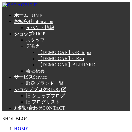
コ
ナ
ン
ビ
ホーム
HOME
テ
ゲ
お知らせ
Infomation
ン
ー
イベント情報
ツ
シ
ショップ
SHOP
へ
ョ
スタッフ
ス
ン
デモカー
キ
に
【DEMO CAR】GR Supra
ッ
移
【DEMO CAR】GR86
プ
動
【DEMO CAR】ALPHARD
会社概要
サービス
Service
取扱ブランド一覧
ショップブログ
BLOG
旧 ショップブログ
旧 ブログリスト
お問い合わせ
CONTACT
SHOP BLOG
HOME